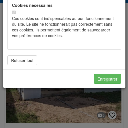
Cookies nécessaires
List
Partager
Ces cookies sont indispensables au bon fonctionnement
du site. Le site ne fonctionnerait pas correctement sans
ces cookies. Ils permettent également de sauvegarder
Toggle Dropdown
Sort by price
vos préférences de cookies.
Cookies de préférences
Les cookies de préférences permettent de sauvegarder
votre langue et vos choix d'affichage.
Enregistrer
Cookies de statistiques
Les cookies de statistiques nous permettent d'améliorer
en permanance le site pour répondre au mieux à vos
attentes et de mesurer l'audience. Les statistiques de
6
navigation sont anonymes.