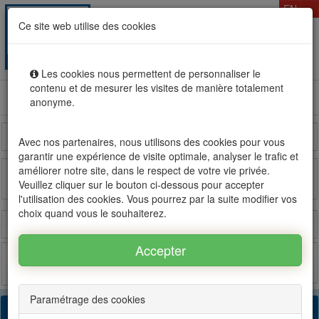
T
EN
Ce site web utilise des cookies
Togg
MENU
navig
Les cookies nous permettent de personnaliser le
contenu et de mesurer les visites de manière totalement
Rental sale real estate in Mauritius, OFIM network of
anonyme.
agencies #1
Reunion Island
Madagascar
France
Avec nos partenaires, nous utilisons des cookies pour vous
garantir une expérience de visite optimale, analyser le trafic et
améliorer notre site, dans le respect de votre vie privée.
Veuillez cliquer sur le bouton ci-dessous pour accepter
OFIM sur FB
OFIM sur Twitter
l'utilisation des cookies. Vous pourrez par la suite modifier vos
choix quand vous le souhaiterez.
Login
Estimate
Post
Favorites
Paramétrage des cookies
44 found results