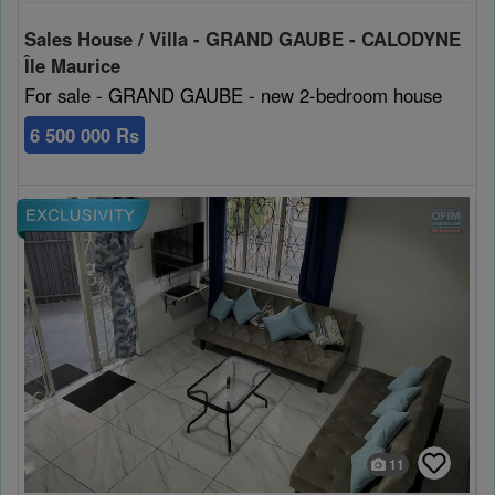
Cookies sociaux
Sales House / Villa - GRAND GAUBE - CALODYNE
Île Maurice
Les cookies sociaux sont utilisés pour afficher les réseaux
For sale - GRAND GAUBE - new 2-bedroom house
sociaux afin que vous puissiez partager votre expérience
avec vos amis.
6 500 000 Rs
11