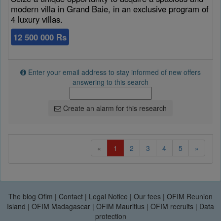
modern villa in Grand Baie, in an exclusive program of
4 luxury villas.
12 500 000 Rs
Enter your email address to stay informed of new offers
answering to this search
Create an alarm for this research
(current)
«
1
2
3
4
5
»
The blog Ofim
|
Contact
|
Legal Notice
|
Our fees
|
OFIM Reunion
Island
|
OFIM Madagascar
|
OFIM Mauritius
|
OFIM recruits
|
Data
protection