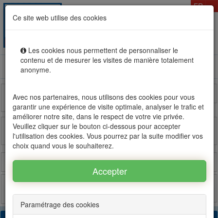
T
FR
Ce site web utilise des cookies
Togg
MENU
navig
Les cookies nous permettent de personnaliser le
contenu et de mesurer les visites de manière totalement
Location vente immobilier à l'Ile Maurice, OFIM réseau
anonyme.
d'agences n°1
Île de la
Madagascar
France
Avec nos partenaires, nous utilisons des cookies pour vous
Réunion
garantir une expérience de visite optimale, analyser le trafic et
améliorer notre site, dans le respect de votre vie privée.
Veuillez cliquer sur le bouton ci-dessous pour accepter
l'utilisation des cookies. Vous pourrez par la suite modifier vos
OFIM sur FB
OFIM sur Twitter
choix quand vous le souhaiterez.
Connexion
Estimer
Poster
Favoris
Paramétrage des cookies