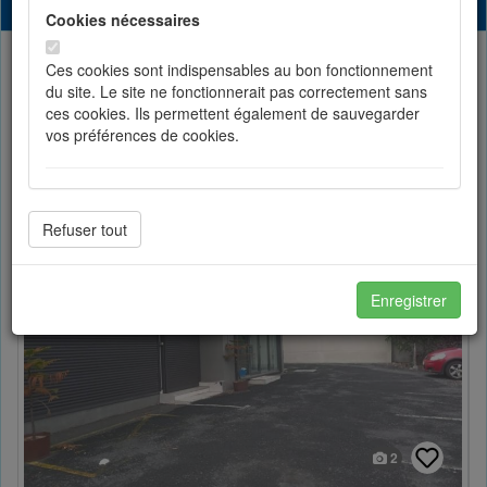
8 résultats trouvés
Cookies nécessaires
Ces cookies sont indispensables au bon fonctionnement
Liste
Partager
du site. Le site ne fonctionnerait pas correctement sans
ces cookies. Ils permettent également de sauvegarder
vos préférences de cookies.
Toggle Dropdown
Trier par prix
Cookies de préférences
Les cookies de préférences permettent de sauvegarder
votre langue et vos choix d'affichage.
Enregistrer
Cookies de statistiques
Les cookies de statistiques nous permettent d'améliorer
en permanance le site pour répondre au mieux à vos
attentes et de mesurer l'audience. Les statistiques de
navigation sont anonymes.
2