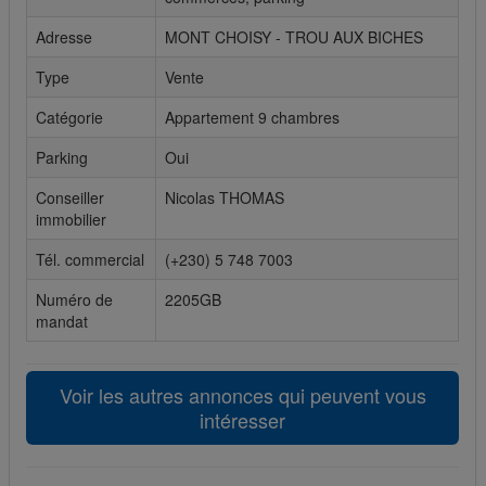
Cookies sociaux
Adresse
MONT CHOISY - TROU AUX BICHES
Type
Vente
Les cookies sociaux sont utilisés pour afficher les réseaux
sociaux afin que vous puissiez partager votre expérience
Catégorie
Appartement 9 chambres
avec vos amis.
Parking
Oui
Conseiller
Nicolas THOMAS
immobilier
Tél. commercial
(+230) 5 748 7003
Numéro de
2205GB
mandat
Voir les autres annonces qui peuvent vous
intéresser