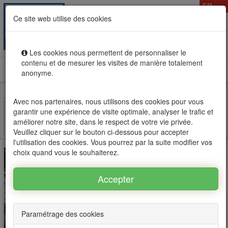
T
FR
Ce site web utilise des cookies
Togg
MENU
navig
Les cookies nous permettent de personnaliser le
contenu et de mesurer les visites de manière totalement
Location vente immobilier à l'Ile Maurice, OFIM réseau
anonyme.
d'agences n°1
Avec nos partenaires, nous utilisons des cookies pour vous
garantir une expérience de visite optimale, analyser le trafic et
améliorer notre site, dans le respect de votre vie privée.
Facebook
Twitter
Email
Veuillez cliquer sur le bouton ci-dessous pour accepter
l'utilisation des cookies. Vous pourrez par la suite modifier vos
choix quand vous le souhaiterez.
Paramétrage des cookies