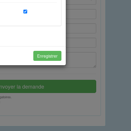
x à vos attentes et de
Enregistrer
otre expérience avec vos amis.
nvoyer la demande
gatoires.
t