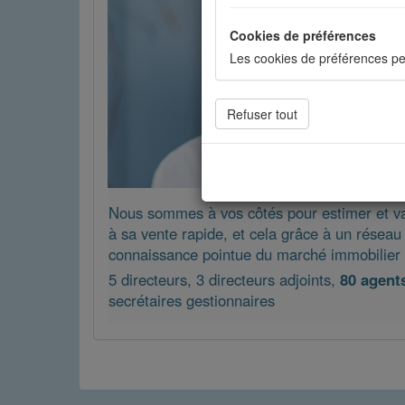
Cookies de préférences
Les cookies de préférences pe
Cookies de statistiques
Les cookies de statistiques n
mesurer l'audience. Les stati
Cookies sociaux
Nous sommes à vos côtés pour estimer et valo
Les cookies sociaux sont utili
à sa vente rapide, et cela grâce à un résea
connaissance pointue du marché immobilier 
5 directeurs, 3 directeurs adjoints,
80 agent
secrétaires gestionnaires