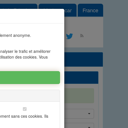
 Dropdown
e de la Réunion
Madagascar
France
es n°1
talement anonyme.
tact
alyser le trafic et améliorer
tilisation des cookies. Vous
ent !
 d'estimation gratuite
**
de d'estimation gratuite **
Veuillez choisir la ville
ement sans ces cookies. Ils
Veuillez choisir votre civilité