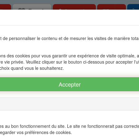
Favoris
Toggle
ite
Connexion
FR
Îl
bilier à l'Ile Maurice, OFIM réseau d'agenc
 de personnaliser le contenu et de mesurer les visites de manière to
tes
Accessible aux étrangers
Gestion
Le groupe OFIM
Con
ons des cookies pour vous garantir une expérience de visite optimale, an
re vie privée. Veuillez cliquer sur le bouton ci-dessous pour accepter l'u
 estime votre bien avec précision et gratuitem
 choix quand vous le souhaiterez.
e
Demande
Deman
Localisation du bien *
s au bon fonctionnement du site. Le site ne fonctionnerait pas correct
egarder vos préférences de cookies.
Civilité