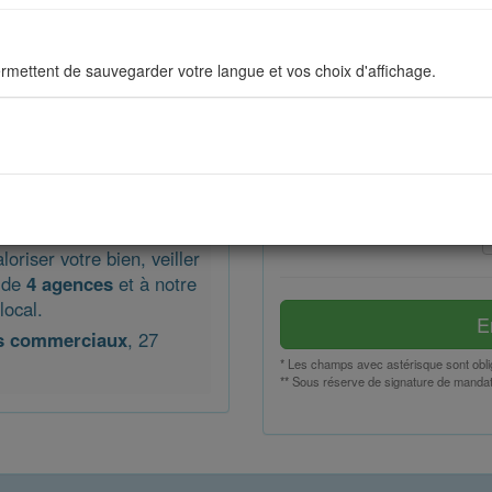
Nom
rmettent de sauvegarder votre langue et vos choix d'affichage.
Email *
Téléphone *
ous permettent d'améliorer en permanance le site pour répondre au mieu
stiques de navigation sont anonymes.
Remarques
riser votre bien, veiller
sés pour afficher les réseaux sociaux afin que vous puissiez partager v
u de
4 agences
et à notre
local.
E
s commerciaux
, 27
* Les champs avec astérisque sont obli
** Sous réserve de signature de manda