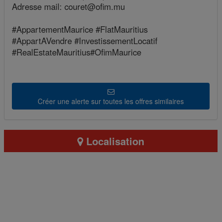
Adresse mail: couret@ofim.mu
#AppartementMaurice #FlatMauritius
#AppartAVendre #InvestissementLocatif
#RealEstateMauritius#OfimMaurice
Créer une alerte sur toutes les offres similaires
Localisation