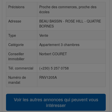
Précisions
Proche des commerces, proche des
Cookies sociaux
écoles
Les cookies sociaux sont utilisés pour afficher les réseaux
Adresse
BEAU BASSIN - ROSE HILL - QUATRE
sociaux afin que vous puissiez partager votre expérience
BORNES
avec vos amis.
Type
Vente
Catégorie
Appartement 3 chambres
Conseiller
Norbert COURET
immobilier
Tél. commercial
(+230) 5 257 0758
Numéro de
RNV1205A
mandat
Voir les autres annonces qui peuvent vous
intéresser