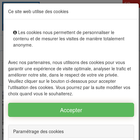
T
FR
Ce site web utilise des cookies
Togg
MENU
navig
Les cookies nous permettent de personnaliser le
contenu et de mesurer les visites de manière totalement
Location vente immobilier à l'Ile Maurice, OFIM réseau
anonyme.
d'agences n°1
Avec nos partenaires, nous utilisons des cookies pour vous
garantir une expérience de visite optimale, analyser le trafic et
améliorer notre site, dans le respect de votre vie privée.
Facebook
Twitter
Email
Veuillez cliquer sur le bouton ci-dessous pour accepter
l'utilisation des cookies. Vous pourrez par la suite modifier vos
choix quand vous le souhaiterez.
Paramétrage des cookies