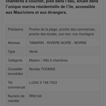
chambres à coucher, pied dans l’eau, située dans
l’unique marina résidentielle de l’ile, accessible
Cookies sociaux
aux Mauriciens et aux étrangers.
Les cookies sociaux sont utilisés pour afficher les réseaux
sociaux afin que vous puissiez partager votre expérience
avec vos amis.
Précisions
Proche de la plage, proche des commerces,
proche des écoles, vue mer, vue montagne
Adresse
TAMARIN - RIVIERE NOIRE - MORNE
Type
Vente
Catégorie
Maison / Villa 5 chambres
Conseiller
Nicolas THOMAS
immobilier
Tél.
(+230) 5 748 7003
commercial
Numéro de
RNV149
mandat