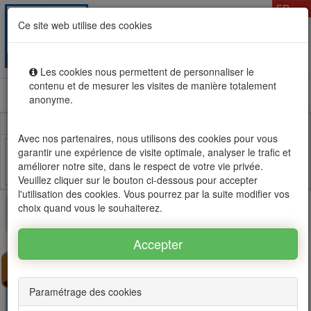
T
FR
Ce site web utilise des cookies
Togg
MENU
navig
Les cookies nous permettent de personnaliser le
contenu et de mesurer les visites de manière totalement
Location vente immobilier à l'Ile Maurice, OFIM réseau
anonyme.
d'agences n°1
Avec nos partenaires, nous utilisons des cookies pour vous
garantir une expérience de visite optimale, analyser le trafic et
améliorer notre site, dans le respect de votre vie privée.
Facebook
Twitter
Email
Veuillez cliquer sur le bouton ci-dessous pour accepter
l'utilisation des cookies. Vous pourrez par la suite modifier vos
choix quand vous le souhaiterez.
×
Ce bien n'est plus disponible
Paramétrage des cookies