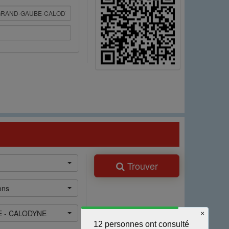
Trouver
ons
 - CALODYNE
×
12 personnes ont consulté