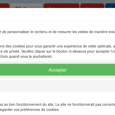
Favoris
Toggle
ite
Connexion
FR
Îl
bilier à l'Ile Maurice, OFIM réseau d'agenc
 de personnaliser le contenu et de mesurer les visites de manière to
tes
Accessible aux étrangers
Gestion
Le groupe OFIM
Con
ons des cookies pour vous garantir une expérience de visite optimale, an
re vie privée. Veuillez cliquer sur le bouton ci-dessous pour accepter l'u
CALODYNE
Location Appartement GRAND GAUBE - CALODYNE re
 choix quand vous le souhaiterez.
Twitter
s au bon fonctionnement du site. Le site ne fonctionnerait pas correct
×
egarder vos préférences de cookies.