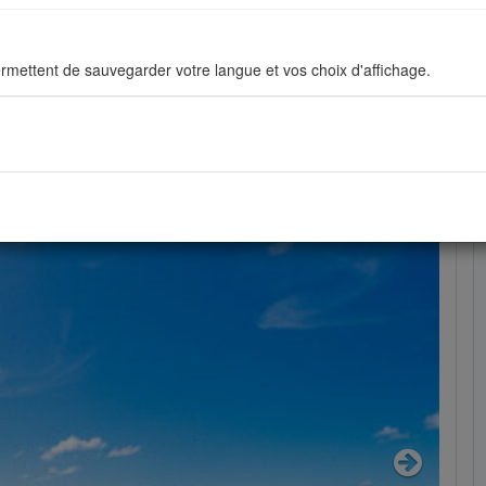
BE - CALODYNE Île Maurice réf.:
rmettent de sauvegarder votre langue et vos choix d'affichage.
ous permettent d'améliorer en permanance le site pour répondre au mieu
stiques de navigation sont anonymes.
sés pour afficher les réseaux sociaux afin que vous puissiez partager v
Next