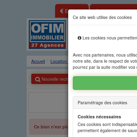
Estimer
Annonce gratu
Ce site web utilise des cookies
Location vente immo
Les cookies nous permettent
Agences
Locations
Ven
Avec nos partenaires, nous utilis
notre site, dans le respect de vot
Accueil
Location Appartement
GRAND GAUBE - 
pourrez par la suite modifier vos
Nouvelle recherche
Paramétrage des cookies
Facebook
Cookies nécessaires
Ces cookies sont indispensable
Ce bien n'est plus disponible
permettent également de sauv