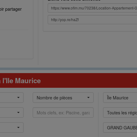
ir partager
l'Ile Maurice
Nb
Zone
Nombre de pièces
Île Maurice
pièces
Mots
Régions
Toutes les régi
clefs
Villes
GRAND GAUBE