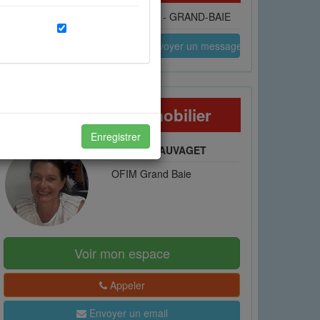
Adresse : route royale, Grand Baie - GRAND-BAIE
Voir le numéro
Envoyer un message
x à vos attentes et de
Votre conseiller immobilier
Enregistrer
Isabelle SAUVAGET
OFIM Grand Baie
otre expérience avec vos amis.
Voir mon espace
Appeler
Envoyer un email