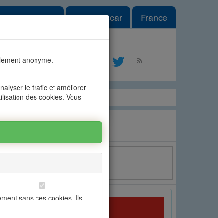
 Dropdown
e de la Réunion
Madagascar
France
es n°1
talement anonyme.
tact
alyser le trafic et améliorer
tilisation des cookies. Vous
f.: 16A70238
Email
ement sans ces cookies. Ils
OFIM Grand Baie