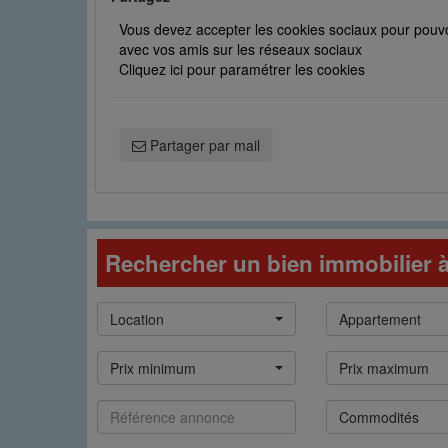
Vous devez accepter les cookies sociaux pour pouvo
avec vos amis sur les réseaux sociaux
Cliquez ici pour paramétrer les cookies
Partager par mail
Rechercher un bien immobilier à 
Type
Catégorie
Location
Appartement
de
bien
Prix
Prix
Prix minimum
Prix maximum
min
max
Référence
Commodités
Commodités
annonce