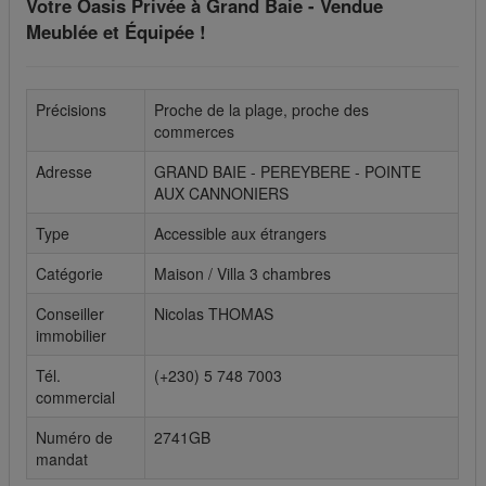
Votre Oasis Privée à Grand Baie - Vendue
Meublée et Équipée !
Cookies sociaux
Les cookies sociaux sont utilisés pour afficher les réseaux
sociaux afin que vous puissiez partager votre expérience
Précisions
Proche de la plage, proche des
avec vos amis.
commerces
Adresse
GRAND BAIE - PEREYBERE - POINTE
AUX CANNONIERS
Type
Accessible aux étrangers
Catégorie
Maison / Villa 3 chambres
Conseiller
Nicolas THOMAS
immobilier
Tél.
(+230) 5 748 7003
commercial
Numéro de
2741GB
mandat