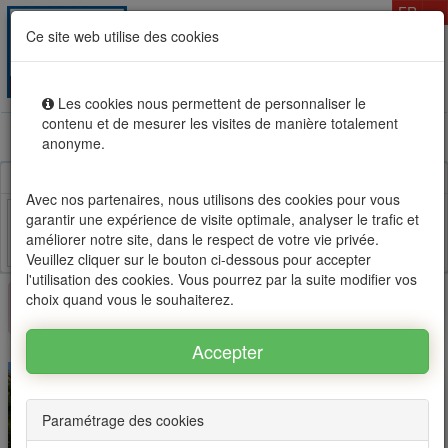
T
FR
Ce site web utilise des cookies
Togg
MENU
navig
Les cookies nous permettent de personnaliser le
contenu et de mesurer les visites de manière totalement
Location vente immobilier à l'Ile Maurice, OFIM réseau
anonyme.
d'agences n°1
Avec nos partenaires, nous utilisons des cookies pour vous
garantir une expérience de visite optimale, analyser le trafic et
améliorer notre site, dans le respect de votre vie privée.
Facebook
Twitter
Email
Veuillez cliquer sur le bouton ci-dessous pour accepter
l'utilisation des cookies. Vous pourrez par la suite modifier vos
choix quand vous le souhaiterez.
×
Ce bien n'est plus disponible
Paramétrage des cookies