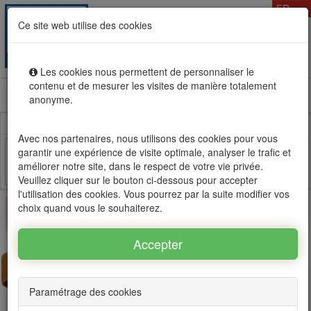
T
FR
Ce site web utilise des cookies
Togg
MENU
navig
Les cookies nous permettent de personnaliser le
contenu et de mesurer les visites de manière totalement
Location vente immobilier à l'Ile Maurice, OFIM réseau
anonyme.
d'agences n°1
Avec nos partenaires, nous utilisons des cookies pour vous
garantir une expérience de visite optimale, analyser le trafic et
améliorer notre site, dans le respect de votre vie privée.
Facebook
Twitter
Email
Veuillez cliquer sur le bouton ci-dessous pour accepter
l'utilisation des cookies. Vous pourrez par la suite modifier vos
choix quand vous le souhaiterez.
×
Ce bien n'est plus disponible
Paramétrage des cookies