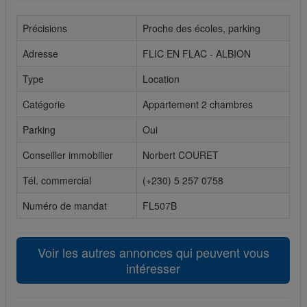
Cookies sociaux
Précisions
Proche des écoles, parking
Les cookies sociaux sont utilisés pour afficher les réseaux
Adresse
FLIC EN FLAC - ALBION
sociaux afin que vous puissiez partager votre expérience
Type
Location
avec vos amis.
Catégorie
Appartement 2 chambres
Parking
Oui
Conseiller immobilier
Norbert COURET
Tél. commercial
(+230) 5 257 0758
Numéro de mandat
FL507B
Voir les autres annonces qui peuvent vous
intéresser