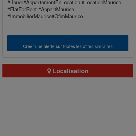
À louer#AppartementEnLocation #LocationMaurice
#FlatForRent #AppartMaurice
#ImmobilierMaurice#OfimMaurice
Créer une alerte sur toutes les offres similaires
Localisation