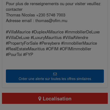
Pour plus de renseignements ou pour visiter veuillez
contacter
Thomas Nicolas +230 5748 7003
Adresse email : thomas@ofim.mu
#VillaMaurice #DuplexAMaurice #ImmobilierDeLuxe
#VillaDeLuxe #LuxuryMauritius #VillaAVendre
#PropertyForSale #Pereybere #ImmobilierMaurice
#RealEstateMauritius #OFIM #OFIMImmobilier
#PourToi #FYP
Créer une alerte sur toutes les offres similaires
Localisation