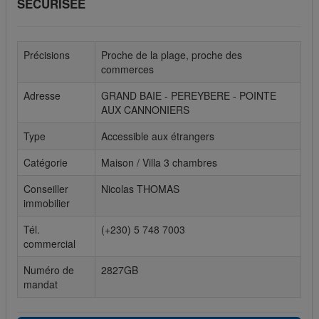
SECURISEE
Cookies sociaux
Les cookies sociaux sont utilisés pour afficher les réseaux
Précisions
Proche de la plage, proche des
sociaux afin que vous puissiez partager votre expérience
commerces
avec vos amis.
Adresse
GRAND BAIE - PEREYBERE - POINTE
AUX CANNONIERS
Type
Accessible aux étrangers
Catégorie
Maison / Villa 3 chambres
Conseiller
Nicolas THOMAS
immobilier
Tél.
(+230) 5 748 7003
commercial
Numéro de
2827GB
mandat