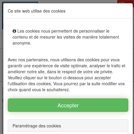
T
FR
Ce site web utilise des cookies
Togg
MENU
navig
Les cookies nous permettent de personnaliser le
contenu et de mesurer les visites de manière totalement
Location vente immobilier à l'Ile Maurice, OFIM réseau
anonyme.
d'agences n°1
Avec nos partenaires, nous utilisons des cookies pour vous
garantir une expérience de visite optimale, analyser le trafic et
améliorer notre site, dans le respect de votre vie privée.
Facebook
Twitter
Email
Veuillez cliquer sur le bouton ci-dessous pour accepter
l'utilisation des cookies. Vous pourrez par la suite modifier vos
choix quand vous le souhaiterez.
Paramétrage des cookies