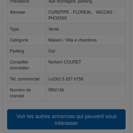
Précisions
Vue montagne, parking
Cookies sociaux
Adresse
CUREPIPE - FLOREAL - VACOAS -
PHOENIX
Les cookies sociaux sont utilisés pour afficher les réseaux
sociaux afin que vous puissiez partager votre expérience
Type
Vente
avec vos amis.
Catégorie
Maison / Villa 4 chambres
Parking
Oui
Conseiller
Norbert COURET
immobilier
Tél. commercial
(+230) 5 257 0758
Numéro de
RNV156
mandat
Voir les autres annonces qui peuvent vous
intéresser