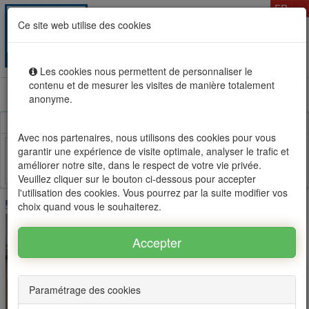
T
FR
Ce site web utilise des cookies
Togg
MENU
navig
Les cookies nous permettent de personnaliser le
contenu et de mesurer les visites de manière totalement
Location vente immobilier à l'Ile Maurice, OFIM réseau
anonyme.
d'agences n°1
Avec nos partenaires, nous utilisons des cookies pour vous
garantir une expérience de visite optimale, analyser le trafic et
améliorer notre site, dans le respect de votre vie privée.
Facebook
Twitter
Email
Veuillez cliquer sur le bouton ci-dessous pour accepter
l'utilisation des cookies. Vous pourrez par la suite modifier vos
choix quand vous le souhaiterez.
Paramétrage des cookies