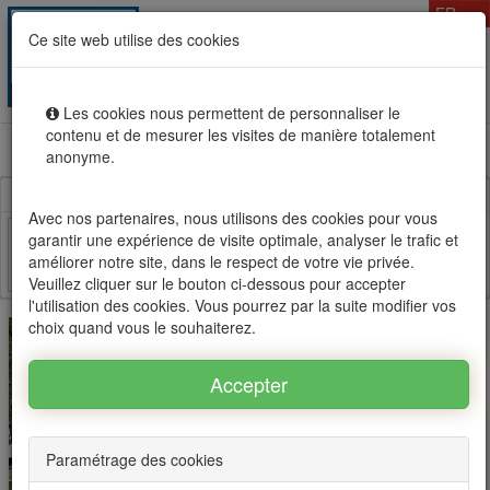
T
FR
Ce site web utilise des cookies
Togg
MENU
navig
Les cookies nous permettent de personnaliser le
contenu et de mesurer les visites de manière totalement
Location vente immobilier à l'Ile Maurice, OFIM réseau
anonyme.
d'agences n°1
Avec nos partenaires, nous utilisons des cookies pour vous
garantir une expérience de visite optimale, analyser le trafic et
améliorer notre site, dans le respect de votre vie privée.
Facebook
Twitter
Email
Veuillez cliquer sur le bouton ci-dessous pour accepter
l'utilisation des cookies. Vous pourrez par la suite modifier vos
choix quand vous le souhaiterez.
Paramétrage des cookies