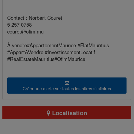
Contact : Norbert Couret
5 257 0758
couret@ofim.mu
À vendre#AppartementMaurice #FlatMauritius
#AppartAVendre #InvestissementLocatif
#RealEstateMauritius#OfimMaurice
Créer une alerte sur toutes les offres similaires
Localisation