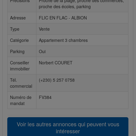
Précisions
Proche de la plage, proche des commerces,
proche des écoles, parking
Cookies sociaux
Adresse
FLIC EN FLAC - ALBION
Les cookies sociaux sont utilisés pour afficher les réseaux
Type
Vente
sociaux afin que vous puissiez partager votre expérience
avec vos amis.
Catégorie
Appartement 3 chambres
Parking
Oui
Conseiller
Norbert COURET
immobilier
Tél.
(+230) 5 257 0758
commercial
Numéro de
FV384
mandat
Voir les autres annonces qui peuvent vous
intéresser