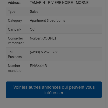
Address
TAMARIN - RIVIERE NOIRE - MORNE
Cookies sociaux
Type
Sales
Les cookies sociaux sont utilisés pour afficher les réseaux
Category
Apartment 3 bedrooms
sociaux afin que vous puissiez partager votre expérience
avec vos amis.
Car park
Oui
Conseiller
Norbert COURET
immobilier
Tel.
(+230) 5 257 0758
Business
Number
RNV2026B
mandate
Voir les autres annonces qui peuvent vous
intéresser