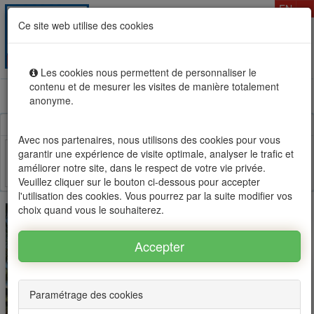
T
EN
Ce site web utilise des cookies
Togg
MENU
navig
Les cookies nous permettent de personnaliser le
contenu et de mesurer les visites de manière totalement
Rental sale real estate in Mauritius, OFIM network of
anonyme.
agencies #1
Avec nos partenaires, nous utilisons des cookies pour vous
garantir une expérience de visite optimale, analyser le trafic et
améliorer notre site, dans le respect de votre vie privée.
Facebook
Twitter
Email
Veuillez cliquer sur le bouton ci-dessous pour accepter
l'utilisation des cookies. Vous pourrez par la suite modifier vos
choix quand vous le souhaiterez.
Paramétrage des cookies