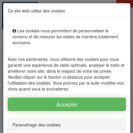
T
EN
Ce site web utilise des cookies
Togg
MENU
navig
Les cookies nous permettent de personnaliser le
contenu et de mesurer les visites de manière totalement
Rental sale real estate in Mauritius, OFIM network of
anonyme.
agencies #1
Reunion Island
Madagascar
France
Avec nos partenaires, nous utilisons des cookies pour vous
garantir une expérience de visite optimale, analyser le trafic et
améliorer notre site, dans le respect de votre vie privée.
Veuillez cliquer sur le bouton ci-dessous pour accepter
OFIM sur FB
OFIM sur Twitter
l'utilisation des cookies. Vous pourrez par la suite modifier vos
choix quand vous le souhaiterez.
Login
Estimate
Post
Favorites
Paramétrage des cookies