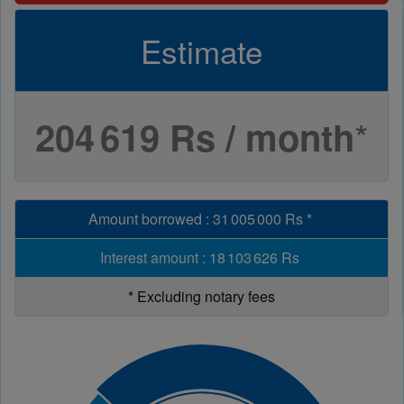
Estimate
*
204 619 Rs / month
Amount borrowed
:
31 005 000 Rs
*
Interest amount
:
18 103 626 Rs
*
Excluding notary fees