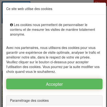
T
EN
Ce site web utilise des cookies
Togg
MENU
navig
Les cookies nous permettent de personnaliser le
contenu et de mesurer les visites de manière totalement
Rental sale real estate in Mauritius, OFIM network of
anonyme.
agencies #1
Avec nos partenaires, nous utilisons des cookies pour vous
garantir une expérience de visite optimale, analyser le trafic et
améliorer notre site, dans le respect de votre vie privée.
Facebook
Twitter
Email
Veuillez cliquer sur le bouton ci-dessous pour accepter
l'utilisation des cookies. Vous pourrez par la suite modifier vos
choix quand vous le souhaiterez.
Paramétrage des cookies