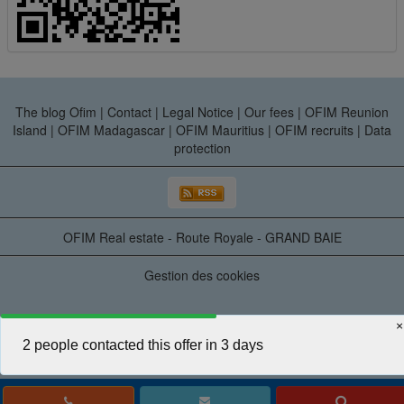
The blog Ofim
|
Contact
|
Legal Notice
|
Our fees
|
OFIM Reunion
Island
|
OFIM Madagascar
|
OFIM Mauritius
|
OFIM recruits
|
Data
protection
OFIM Real estate - Route Royale - GRAND BAIE
Gestion des cookies
×
2 people contacted this offer in 3 days