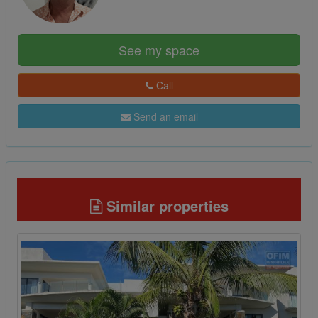
See my space
Call
Send an email
Similar properties