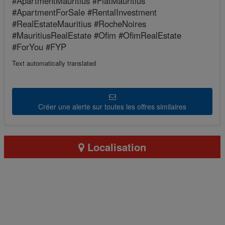
#ApartmentMauritius #FlatMauritius
#ApartmentForSale #RentalInvestment
#RealEstateMauritius #RocheNoires
#MauritiusRealEstate #Ofim #OfimRealEstate
#ForYou #FYP
Text automatically translated
Créer une alerte sur toutes les offres similaires
Localisation