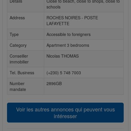
Details
Close to beach, close to shops, close to
schools
Cookies sociaux
Address
ROCHES NOIRES - POSTE
Les cookies sociaux sont utilisés pour afficher les réseaux
LAFAYETTE
sociaux afin que vous puissiez partager votre expérience
avec vos amis.
Type
Accessible to foreigners
Category
Apartment 3 bedrooms
Conseiller
Nicolas THOMAS
immobilier
Tel. Business
(+230) 5 748 7003
Number
2896GB
mandate
Voir les autres annonces qui peuvent vous
intéresser