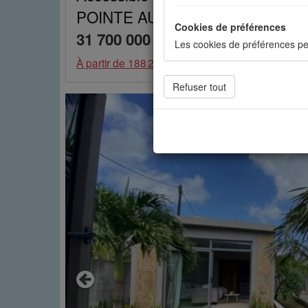
POINTE AUX CANNONIERS Île Mau
Cookies de préférences
31 700 000 Rs
Les cookies de préférences pe
À partir de
188 285 Rs / mois
Cookies de statistiques
Les cookies de statistiques n
mesurer l'audience. Les stati
Cookies sociaux
Les cookies sociaux sont utili
Previous