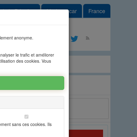
 Dropdown
e de la Réunion
Madagascar
France
es n°1
talement anonyme.
tact
alyser le trafic et améliorer
tilisation des cookies. Vous
Email
ement sans ces cookies. Ils
OFIM Grand Baie