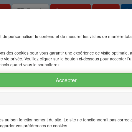
Favoris
Toggle
ite
Connexion
FR
Îl
bilier à l'Ile Maurice, OFIM réseau d'agenc
 de personnaliser le contenu et de mesurer les visites de manière to
tes
Accessible aux étrangers
Gestion
Le groupe OFIM
Con
ons des cookies pour vous garantir une expérience de visite optimale, an
re vie privée. Veuillez cliquer sur le bouton ci-dessous pour accepter l'u
AND BAIE - PEREYBERE - POINTE AUX CANNONIERS
 choix quand vous le souhaiterez.
ND BAIE - PEREYBERE - POINTE AUX CANNONIERS ref.: 16A65483
Twitter
s au bon fonctionnement du site. Le site ne fonctionnerait pas correct
egarder vos préférences de cookies.
 / Villa GRAND BAIE - PEREYBERE -