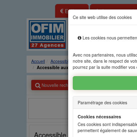
Estimer
Annonce gratu
Ce site web utilise des cookies
Location vente immo
Les cookies nous permettent
Agences
Locations
Ven
Avec nos partenaires, nous utilis
notre site, dans le respect de vot
Accueil
Accessible aux étrangers Maison / Villa
GR
pourrez par la suite modifier vos
Accessible aux étrangers Maison / Villa GRA
Nouvelle recherche
Paramétrage des cookies
Facebook
Cookies nécessaires
Ces cookies sont indispensable
permettent également de sauv
Accessible aux étrangers Maison