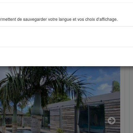
rice réf.: 16A65483
rmettent de sauvegarder votre langue et vos choix d'affichage.
ous permettent d'améliorer en permanance le site pour répondre au mieu
stiques de navigation sont anonymes.
sés pour afficher les réseaux sociaux afin que vous puissiez partager v
Next