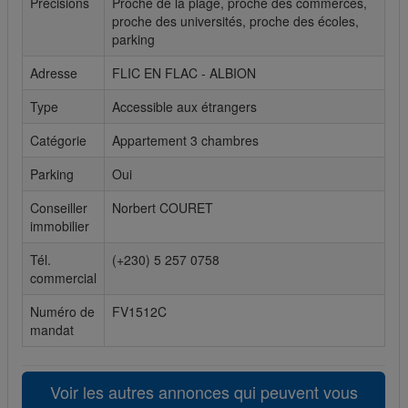
Précisions
Proche de la plage, proche des commerces,
proche des universités, proche des écoles,
Cookies sociaux
parking
Les cookies sociaux sont utilisés pour afficher les réseaux
Adresse
FLIC EN FLAC - ALBION
sociaux afin que vous puissiez partager votre expérience
avec vos amis.
Type
Accessible aux étrangers
Catégorie
Appartement 3 chambres
Parking
Oui
Conseiller
Norbert COURET
immobilier
Tél.
(+230) 5 257 0758
commercial
Numéro de
FV1512C
mandat
Voir les autres annonces qui peuvent vous