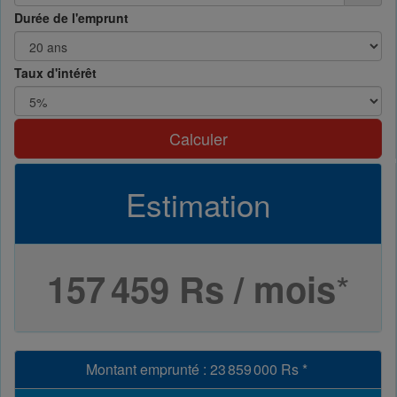
Durée de l'emprunt
Taux d'intérêt
Calculer
Estimation
*
157 459 Rs / mois
Montant emprunté
:
23 859 000 Rs
*