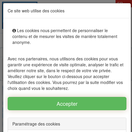
T
FR
Ce site web utilise des cookies
Togg
MENU
navig
Les cookies nous permettent de personnaliser le
contenu et de mesurer les visites de manière totalement
Location vente immobilier à l'Ile Maurice, OFIM réseau
anonyme.
d'agences n°1
Avec nos partenaires, nous utilisons des cookies pour vous
garantir une expérience de visite optimale, analyser le trafic et
améliorer notre site, dans le respect de votre vie privée.
Facebook
Twitter
Email
Veuillez cliquer sur le bouton ci-dessous pour accepter
l'utilisation des cookies. Vous pourrez par la suite modifier vos
choix quand vous le souhaiterez.
Paramétrage des cookies