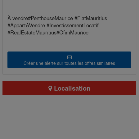
À vendre#PenthouseMaurice #FlatMauritius
#AppartAVendre #InvestissementLocatif
#RealEstateMauritius#OfimMaurice
Créer une alerte sur toutes les offres similaires
Localisation