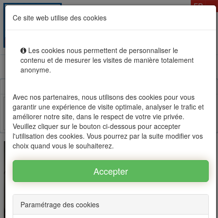
T
FR
Ce site web utilise des cookies
Togg
MENU
navig
Les cookies nous permettent de personnaliser le
contenu et de mesurer les visites de manière totalement
Location vente immobilier à l'Ile Maurice, OFIM réseau
anonyme.
d'agences n°1
Avec nos partenaires, nous utilisons des cookies pour vous
garantir une expérience de visite optimale, analyser le trafic et
améliorer notre site, dans le respect de votre vie privée.
Facebook
Twitter
Email
Veuillez cliquer sur le bouton ci-dessous pour accepter
l'utilisation des cookies. Vous pourrez par la suite modifier vos
choix quand vous le souhaiterez.
Paramétrage des cookies