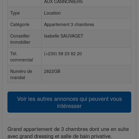
AUX CANNONIERS
Cookies sociaux
Type
Location
Les cookies sociaux sont utilisés pour afficher les réseaux
Catégorie
Appartement 3 chambres
sociaux afin que vous puissiez partager votre expérience
Conseiller
Isabelle SAUVAGET
avec vos amis.
immobilier
Tél.
(+230) 58 23 82 20
commercial
Numéro de
2822GB
mandat
Voir les autres annonces qui peuvent vous
intéresser
Grand appartement de 3 chambres dont une en suite
avec grand dressing et salle de bain privative.