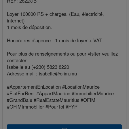
REF: 2822GB
Loyer 100000 RS + charges. (Eau, électricité,
internet)
1 mois de déposition.
Honoraires d’agence : 1 mois de loyer + VAT
Pour plus de renseignements ou pour visiter veuillez
contacter
Isabelle au (+230) 5823 8220
Adresse mail : isabelle@ofim.mu
#AppartementEnLocation #LocationMaurice
#FlatForRent #AppartMaurice #ImmobilierMaurice
#GrandBaie #RealEstateMauritius #OFIM
#OFIMImmobilier #PourToi #FYP