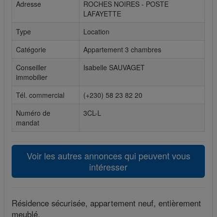
Adresse
ROCHES NOIRES - POSTE
LAFAYETTE
Cookies sociaux
Type
Location
Les cookies sociaux sont utilisés pour afficher les réseaux
sociaux afin que vous puissiez partager votre expérience
Catégorie
Appartement 3 chambres
avec vos amis.
Conseiller
Isabelle SAUVAGET
immobilier
Tél. commercial
(+230) 58 23 82 20
Numéro de
3CL-L
mandat
Voir les autres annonces qui peuvent vous
intéresser
Résidence sécurisée, appartement neuf, entièrement
meublé.