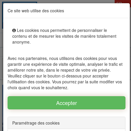
T
FR
Ce site web utilise des cookies
Togg
MENU
navig
Les cookies nous permettent de personnaliser le
contenu et de mesurer les visites de manière totalement
Location vente immobilier à l'Ile Maurice, OFIM réseau
anonyme.
d'agences n°1
Avec nos partenaires, nous utilisons des cookies pour vous
garantir une expérience de visite optimale, analyser le trafic et
améliorer notre site, dans le respect de votre vie privée.
Facebook
Twitter
Email
Veuillez cliquer sur le bouton ci-dessous pour accepter
l'utilisation des cookies. Vous pourrez par la suite modifier vos
choix quand vous le souhaiterez.
Paramétrage des cookies