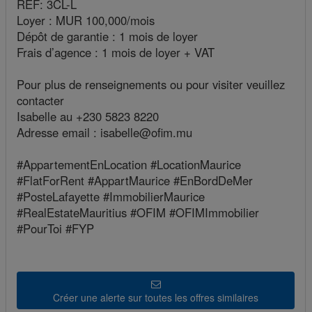
REF: 3CL-L
Loyer : MUR 100,000/mois
Dépôt de garantie : 1 mois de loyer
Frais d’agence : 1 mois de loyer + VAT
Pour plus de renseignements ou pour visiter veuillez
contacter
Isabelle au +230 5823 8220
Adresse email : isabelle@ofim.mu
#AppartementEnLocation #LocationMaurice
#FlatForRent #AppartMaurice #EnBordDeMer
#PosteLafayette #ImmobilierMaurice
#RealEstateMauritius #OFIM #OFIMImmobilier
#PourToi #FYP
Créer une alerte sur toutes les offres similaires