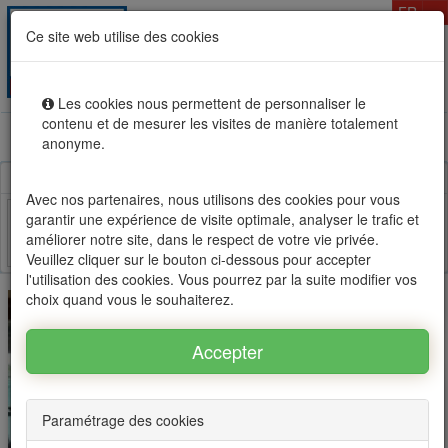
T
FR
Ce site web utilise des cookies
Togg
MENU
navig
Les cookies nous permettent de personnaliser le
contenu et de mesurer les visites de manière totalement
Location vente immobilier à l'Ile Maurice, OFIM réseau
anonyme.
d'agences n°1
Avec nos partenaires, nous utilisons des cookies pour vous
garantir une expérience de visite optimale, analyser le trafic et
améliorer notre site, dans le respect de votre vie privée.
Facebook
Twitter
Email
Veuillez cliquer sur le bouton ci-dessous pour accepter
l'utilisation des cookies. Vous pourrez par la suite modifier vos
choix quand vous le souhaiterez.
Paramétrage des cookies