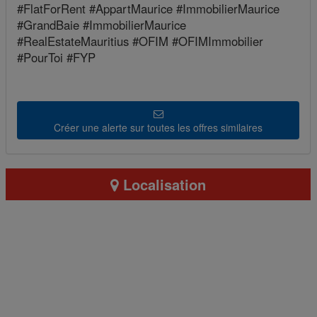
#FlatForRent #AppartMaurice #ImmobilierMaurice
#GrandBaie #ImmobilierMaurice
#RealEstateMauritius #OFIM #OFIMImmobilier
#PourToi #FYP
Créer une alerte sur toutes les offres similaires
Localisation