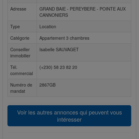
Adresse
GRAND BAIE - PEREYBERE - POINTE AUX
Cookies sociaux
CANNONIERS
Les cookies sociaux sont utilisés pour afficher les réseaux
Type
Location
sociaux afin que vous puissiez partager votre expérience
avec vos amis.
Catégorie
Appartement 3 chambres
Conseiller
Isabelle SAUVAGET
immobilier
Tél.
(+230) 58 23 82 20
commercial
Numéro de
2867GB
mandat
Voir les autres annonces qui peuvent vous
intéresser