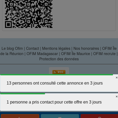
Le blog Ofim
|
Contact
|
Mentions légales
|
Nos honoraires
|
OFIM Île
de la Réunion
|
OFIM Madagascar
|
OFIM Île Maurice
|
OFIM recrute
|
Protection des données
OFIM Immobilier - Route Royale - GRAND BAIE
Gestion des cookies
×
1 personne a pris contact pour cette offre en 3 jours