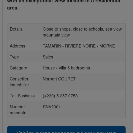
with an exceptional view located in a residential
area.
Cookies sociaux
Les cookies sociaux sont utilisés pour afficher les réseaux
sociaux afin que vous puissiez partager votre expérience
Details
Close to shops, close to schools, sea view,
avec vos amis.
mountain view
Address
TAMARIN - RIVIERE NOIRE - MORNE
Type
Sales
Category
House / Villa 5 bedrooms
Conseiller
Norbert COURET
immobilier
Tel. Business
(+230) 5 257 0758
Number
RNV2001
mandate
Voir les autres annonces qui peuvent vous