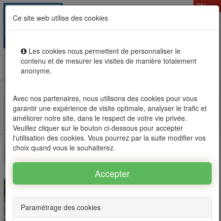
T
EN
Ce site web utilise des cookies
Togg
MENU
navig
Les cookies nous permettent de personnaliser le
contenu et de mesurer les visites de manière totalement
Rental sale real estate in Mauritius, OFIM network of
anonyme.
agencies #1
Avec nos partenaires, nous utilisons des cookies pour vous
garantir une expérience de visite optimale, analyser le trafic et
améliorer notre site, dans le respect de votre vie privée.
Facebook
Twitter
Email
Veuillez cliquer sur le bouton ci-dessous pour accepter
l'utilisation des cookies. Vous pourrez par la suite modifier vos
choix quand vous le souhaiterez.
×
This property is no longer available
Paramétrage des cookies