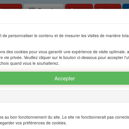
Favorites
Togg
Free Ad
Login
EN
tate in Mauritius, OFIM network of agencies 
 de personnaliser le contenu et de mesurer les visites de manière to
s
Accessible to foreigners
Management
The group OFIM
C
ons des cookies pour vous garantir une expérience de visite optimale, an
re vie privée. Veuillez cliquer sur le bouton ci-dessous pour accepter l'u
BERE - POINTE AUX CANNONIERS
 choix quand vous le souhaiterez.
- POINTE AUX CANNONIERS ref.: 16A67419
Twitter
s au bon fonctionnement du site. Le site ne fonctionnerait pas correct
egarder vos préférences de cookies.
E - PEREYBERE - POINTE AUX