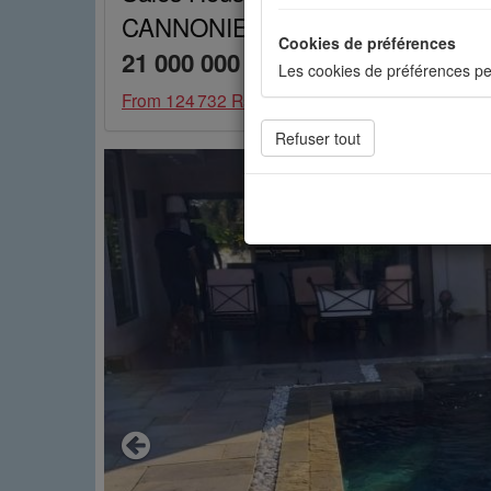
CANNONIERS Mauritius réf.: 16A
Cookies de préférences
21 000 000 Rs
Les cookies de préférences pe
From
124 732 Rs / month
Cookies de statistiques
Les cookies de statistiques n
mesurer l'audience. Les stati
Cookies sociaux
Les cookies sociaux sont utili
Previous