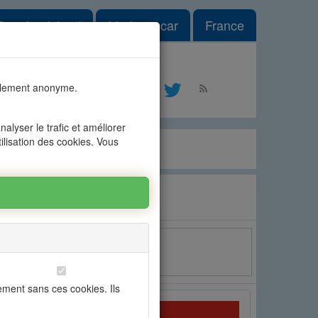
le Dropdown
Reunion Island
Madagascar
France
#1
talement anonyme.
ontact
alyser le trafic et améliorer
tilisation des cookies. Vous
Email
ement sans ces cookies. Ils
OFIM Grand Baie