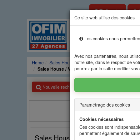
Estimate
Ce site web utilise des cookies
Rental sale real es
Les cookies nous permettent
Agencies
Renting
Sale
Avec nos partenaires, nous utilis
notre site, dans le respect de vot
Home
Sales House / Villa
GRAND BAIE - PEREY
pourrez par la suite modifier vos
Sales House / Villa GRAND BAIE - PEREYBERE 
Nouvelle recherche
Paramétrage des cookies
Facebook
Cookies nécessaires
Ces cookies sont indispensable
permettent également de sauv
Sales House / Villa GRAND BAI