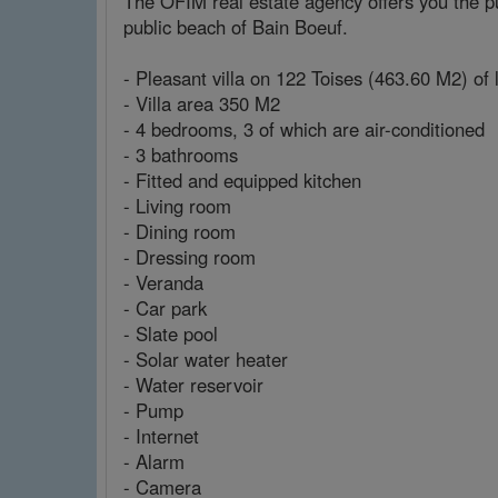
The OFIM real estate agency offers you the pu
public beach of Bain Boeuf.
- Pleasant villa on 122 Toises (463.60 M2) of 
- Villa area 350 M2
- 4 bedrooms, 3 of which are air-conditioned
- 3 bathrooms
- Fitted and equipped kitchen
- Living room
- Dining room
- Dressing room
- Veranda
- Car park
- Slate pool
- Solar water heater
- Water reservoir
- Pump
- Internet
- Alarm
- Camera