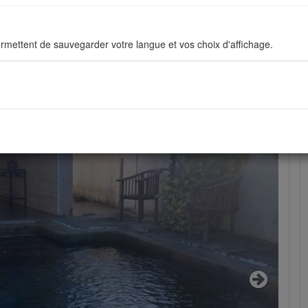
67419
rmettent de sauvegarder votre langue et vos choix d'affichage.
ous permettent d'améliorer en permanance le site pour répondre au mieu
stiques de navigation sont anonymes.
sés pour afficher les réseaux sociaux afin que vous puissiez partager v
Next