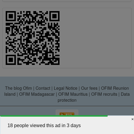
The blog Ofim
|
Contact
|
Legal Notice
|
Our fees
|
OFIM Reunion
Island
|
OFIM Madagascar
|
OFIM Mauritius
|
OFIM recruits
|
Data
protection
×
18 people viewed this ad in 3 days
OFIM Real estate - Route Royale - GRAND BAIE