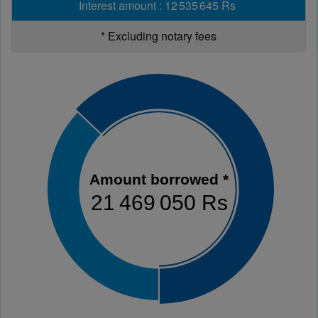
Interest amount
:
12 535 645 Rs
*
Excluding notary fees
Amount borrowed *
21 469 050 Rs