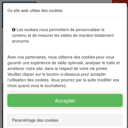
T
EN
Ce site web utilise des cookies
Togg
MENU
navig
Les cookies nous permettent de personnaliser le
contenu et de mesurer les visites de manière totalement
Rental sale real estate in Mauritius, OFIM network of
anonyme.
agencies #1
Avec nos partenaires, nous utilisons des cookies pour vous
garantir une expérience de visite optimale, analyser le trafic et
améliorer notre site, dans le respect de votre vie privée.
Facebook
Twitter
Email
Veuillez cliquer sur le bouton ci-dessous pour accepter
l'utilisation des cookies. Vous pourrez par la suite modifier vos
choix quand vous le souhaiterez.
Paramétrage des cookies