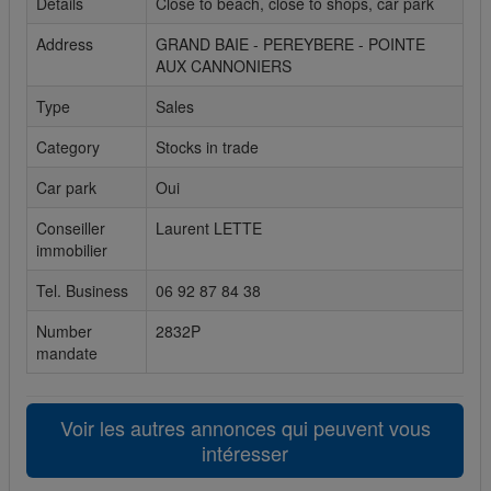
Details
Close to beach, close to shops, car park
Cookies sociaux
Address
GRAND BAIE - PEREYBERE - POINTE
AUX CANNONIERS
Les cookies sociaux sont utilisés pour afficher les réseaux
sociaux afin que vous puissiez partager votre expérience
Type
Sales
avec vos amis.
Category
Stocks in trade
Car park
Oui
Conseiller
Laurent LETTE
immobilier
Tel. Business
06 92 87 84 38
Number
2832P
mandate
Voir les autres annonces qui peuvent vous
intéresser