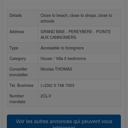
Cookies sociaux
Details
Close to beach, close to shops, close to
schools
Les cookies sociaux sont utilisés pour afficher les réseaux
sociaux afin que vous puissiez partager votre expérience
Address
GRAND BAIE - PEREYBERE - POINTE
avec vos amis.
AUX CANNONIERS
Type
Accessible to foreigners
Category
House / Villa 5 bedrooms
Conseiller
Nicolas THOMAS
immobilier
Tel. Business
(+230) 5 748 7003
Number
2CL-V
mandate
Voir les autres annonces qui peuvent vous
intéresser