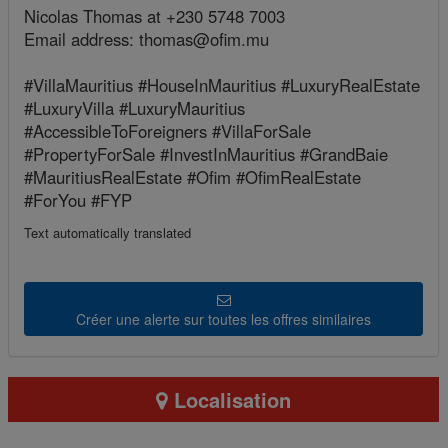
Nicolas Thomas at +230 5748 7003
Email address: thomas@ofim.mu
#VillaMauritius #HouseInMauritius #LuxuryRealEstate
#LuxuryVilla #LuxuryMauritius
#AccessibleToForeigners #VillaForSale
#PropertyForSale #InvestInMauritius #GrandBaie
#MauritiusRealEstate #Ofim #OfimRealEstate
#ForYou #FYP
Text automatically translated
Créer une alerte sur toutes les offres similaires
Localisation