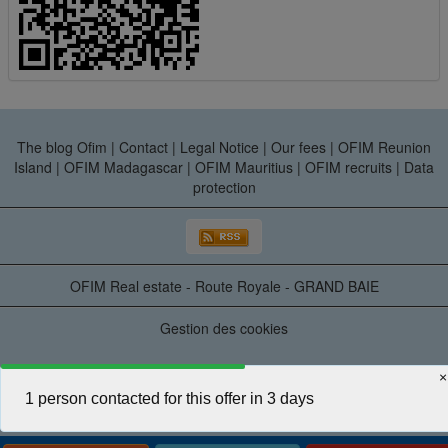
The blog Ofim
|
Contact
|
Legal Notice
|
Our fees
|
OFIM Reunion
Island
|
OFIM Madagascar
|
OFIM Mauritius
|
OFIM recruits
|
Data
protection
OFIM Real estate - Route Royale - GRAND BAIE
Gestion des cookies
×
1 person contacted for this offer in 3 days