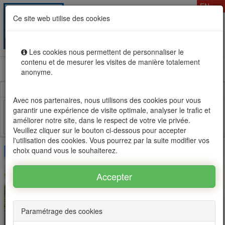
T
EN
Ce site web utilise des cookies
Togg
MENU
navig
Les cookies nous permettent de personnaliser le
contenu et de mesurer les visites de manière totalement
Rental sale real estate in Mauritius, OFIM network of
anonyme.
agencies #1
Avec nos partenaires, nous utilisons des cookies pour vous
garantir une expérience de visite optimale, analyser le trafic et
améliorer notre site, dans le respect de votre vie privée.
Facebook
Twitter
Email
Veuillez cliquer sur le bouton ci-dessous pour accepter
l'utilisation des cookies. Vous pourrez par la suite modifier vos
choix quand vous le souhaiterez.
Paramétrage des cookies