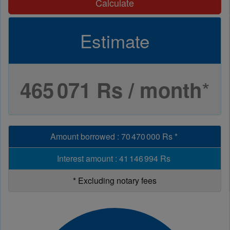
Calculate
Estimate
*
465 071 Rs / month
Amount borrowed
:
70 470 000 Rs
*
Interest amount
:
41 146 994 Rs
*
Excluding notary fees