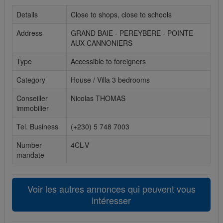
Details
Close to shops, close to schools
Cookies sociaux
Address
GRAND BAIE - PEREYBERE - POINTE
Les cookies sociaux sont utilisés pour afficher les réseaux
AUX CANNONIERS
sociaux afin que vous puissiez partager votre expérience
avec vos amis.
Type
Accessible to foreigners
Category
House / Villa 3 bedrooms
Conseiller
Nicolas THOMAS
immobilier
Tel. Business
(+230) 5 748 7003
Number
4CL-V
mandate
Voir les autres annonces qui peuvent vous
intéresser