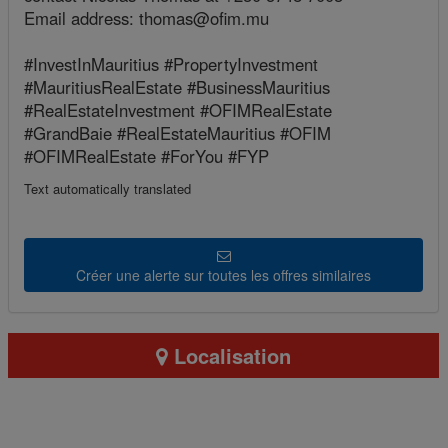
Email address: thomas@ofim.mu
#InvestInMauritius #PropertyInvestment
#MauritiusRealEstate #BusinessMauritius
#RealEstateInvestment #OFIMRealEstate
#GrandBaie #RealEstateMauritius #OFIM
#OFIMRealEstate #ForYou #FYP
Text automatically translated
Créer une alerte sur toutes les offres similaires
Localisation