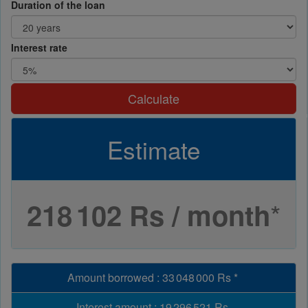
Duration of the loan
Interest rate
Calculate
Estimate
*
218 102 Rs / month
Amount borrowed
:
33 048 000 Rs
*
Interest amount
:
19 296 521 Rs