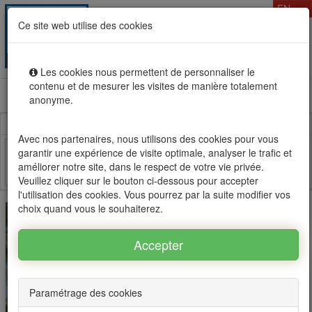
T
EN
Ce site web utilise des cookies
Togg
MENU
navig
Les cookies nous permettent de personnaliser le
contenu et de mesurer les visites de manière totalement
Rental sale real estate in Mauritius, OFIM network of
anonyme.
agencies #1
Avec nos partenaires, nous utilisons des cookies pour vous
garantir une expérience de visite optimale, analyser le trafic et
améliorer notre site, dans le respect de votre vie privée.
Facebook
Twitter
Email
Veuillez cliquer sur le bouton ci-dessous pour accepter
l'utilisation des cookies. Vous pourrez par la suite modifier vos
choix quand vous le souhaiterez.
Paramétrage des cookies