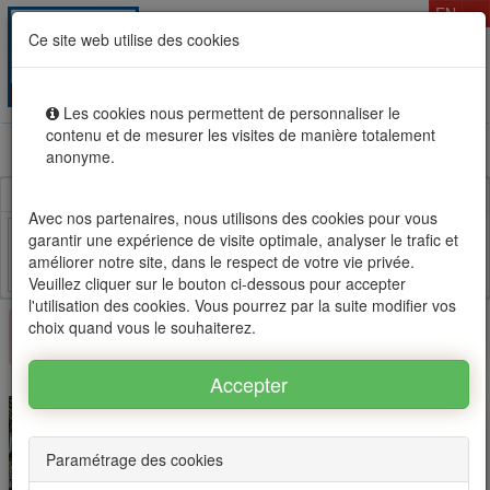
T
EN
Ce site web utilise des cookies
Togg
MENU
navig
Les cookies nous permettent de personnaliser le
contenu et de mesurer les visites de manière totalement
Rental sale real estate in Mauritius, OFIM network of
anonyme.
agencies #1
Avec nos partenaires, nous utilisons des cookies pour vous
garantir une expérience de visite optimale, analyser le trafic et
améliorer notre site, dans le respect de votre vie privée.
Facebook
Twitter
Email
Veuillez cliquer sur le bouton ci-dessous pour accepter
l'utilisation des cookies. Vous pourrez par la suite modifier vos
choix quand vous le souhaiterez.
×
This property is no longer available
Paramétrage des cookies