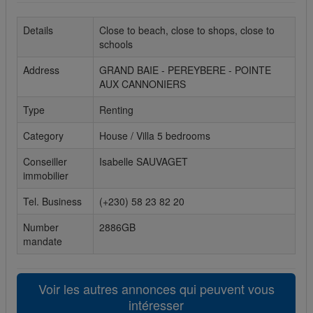
Cookies sociaux
Details
Close to beach, close to shops, close to
schools
Les cookies sociaux sont utilisés pour afficher les réseaux
sociaux afin que vous puissiez partager votre expérience
Address
GRAND BAIE - PEREYBERE - POINTE
avec vos amis.
AUX CANNONIERS
Type
Renting
Category
House / Villa 5 bedrooms
Conseiller
Isabelle SAUVAGET
immobilier
Tel. Business
(+230) 58 23 82 20
Number
2886GB
mandate
Voir les autres annonces qui peuvent vous
intéresser