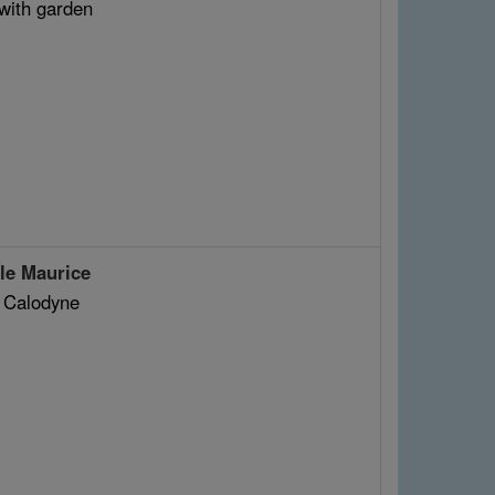
ith garden
e Maurice
n Calodyne