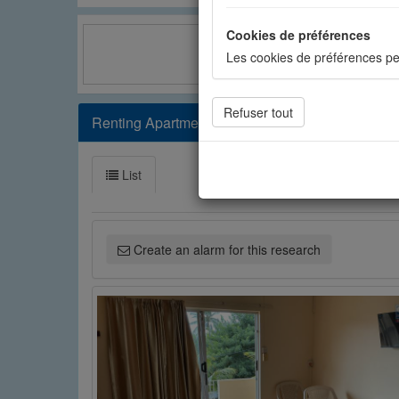
Cookies de préférences
Les cookies de préférences pe
Facebook
Cookies de statistiques
Renting Apartments agency OFIM Grand Baie - 32
Les cookies de statistiques n
mesurer l'audience. Les stati
List
Cookies sociaux
Les cookies sociaux sont utili
Create an alarm for this research