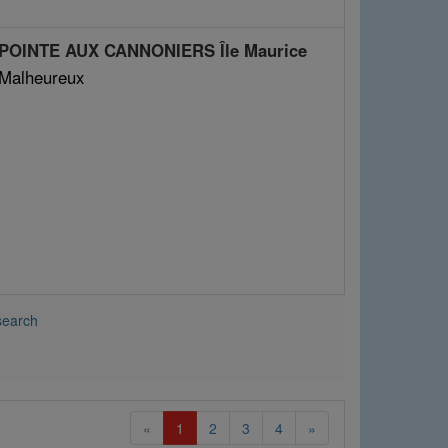
 POINTE AUX CANNONIERS Île Maurice
 Malheureux
search
(current)
«
1
2
3
4
»