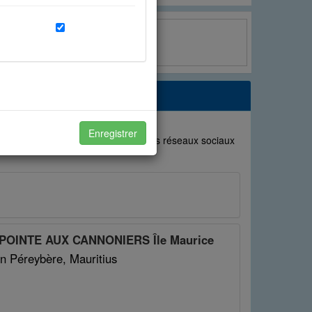
Twitter
x à vos attentes et de
Enregistrer
uvoir partager avec vos amis sur les réseaux sociaux
otre expérience avec vos amis.
 POINTE AUX CANNONIERS Île Maurice
in Péreybère, Mauritius