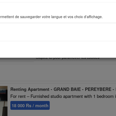
rmettent de sauvegarder votre langue et vos choix d'affichage.
 listings
ous permettent d'améliorer en permanance le site pour répondre au mieu
stiques de navigation sont anonymes.
Vous devez accepter les cookies sociaux pour po
Cliquez ici pour paramétrer les cookies
sés pour afficher les réseaux sociaux afin que vous puissiez partager v
Renting Apartment - GRAND BAIE - PEREYBERE -
For rent – Furnished studio apartment with 1 bedroom 
18 000 Rs / month