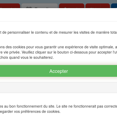
Favorites
Togg
Free Ad
Login
EN
tate in Mauritius, OFIM network of agencies 
 de personnaliser le contenu et de mesurer les visites de manière to
s
Accessible to foreigners
Management
The group OFIM
C
ons des cookies pour vous garantir une expérience de visite optimale, an
re vie privée. Veuillez cliquer sur le bouton ci-dessous pour accepter l'u
 choix quand vous le souhaiterez.
Nb
Zone
Number of rooms
Mauritius
pièces
Mots
Régions
All of the regio
clefs
Villes
s au bon fonctionnement du site. Le site ne fonctionnerait pas correct
All cities
egarder vos préférences de cookies.