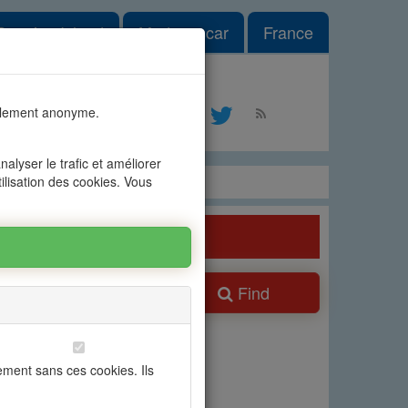
le Dropdown
Reunion Island
Madagascar
France
#1
talement anonyme.
ontact
alyser le trafic et améliorer
tilisation des cookies. Vous
Find
ns
ement sans ces cookies. Ils