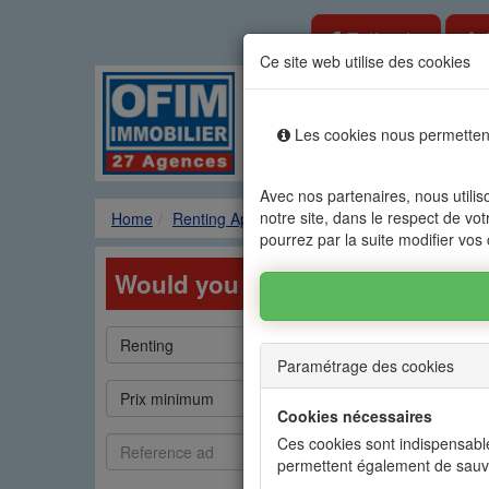
Estimate
Ce site web utilise des cookies
Rental sale real es
Les cookies nous permettent
Agencies
Renting
Sale
Avec nos partenaires, nous utilis
notre site, dans le respect de vot
Home
Renting Apartments
Research
pourrez par la suite modifier vos
Would you like to search ?
Type
Catégorie
Renting
Apartment
de
Paramétrage des cookies
bien
Prix
Prix
Prix minimum
Prix maximum
min
max
Cookies nécessaires
Référence
Commodités
Ces cookies sont indispensable
Commodities
annonce
permettent également de sauv