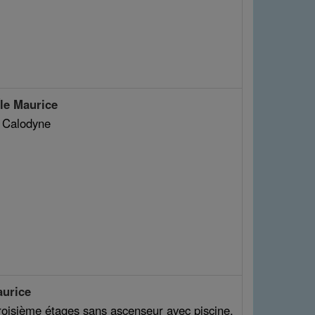
e Maurice
n Calodyne
aurice
roisième étages sans ascenseur avec piscine,