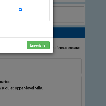
Twitter
x à vos attentes et de
Enregistrer
uvoir partager avec vos amis sur les réseaux sociaux
otre expérience avec vos amis.
aurice
a quiet upper-level villa.