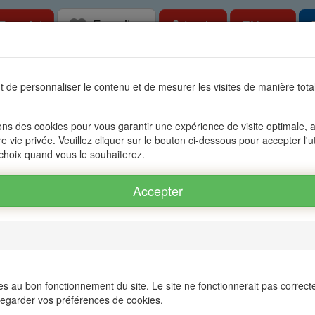
Favorites
Togg
Free Ad
Login
EN
tate in Mauritius, OFIM network of agencies 
 de personnaliser le contenu et de mesurer les visites de manière to
s
Accessible to foreigners
Management
The group OFIM
C
ons des cookies pour vous garantir une expérience de visite optimale, an
re vie privée. Veuillez cliquer sur le bouton ci-dessous pour accepter l'u
 choix quand vous le souhaiterez.
us
Nb
Zone
Number of rooms
Mauritius
pièces
Mots
Régions
All of the regio
clefs
Villes
s au bon fonctionnement du site. Le site ne fonctionnerait pas correct
All cities
egarder vos préférences de cookies.