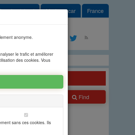
le Dropdown
Reunion Island
Madagascar
France
#1
talement anonyme.
ontact
alyser le trafic et améliorer
tilisation des cookies. Vous
Find
ns
ement sans ces cookies. Ils