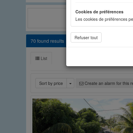
Cookies de préférences
Les cookies de préférences pe
Facebook
Cookies de statistiques
70 found results
Les cookies de statistiques n
mesurer l'audience. Les stati
List
Cookies sociaux
Les cookies sociaux sont utili
Toggle Dropdown
Sort by price
Create an alarm for this 