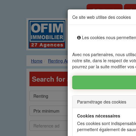
Estimate
Ce site web utilise des cookies
Rental sale real es
Les cookies nous permettent
Agencies
Renting
Sale
Avec nos partenaires, nous utilis
notre site, dans le respect de vot
Home
Renting Apartments
Research
pourrez par la suite modifier vos
Search for a property in Mauriti
Type
Catégorie
Renting
Apartment
de
Paramétrage des cookies
bien
Prix
Prix
Prix minimum
Prix maximum
min
max
Cookies nécessaires
Référence
Commodités
Ces cookies sont indispensable
Commodities
annonce
permettent également de sauv