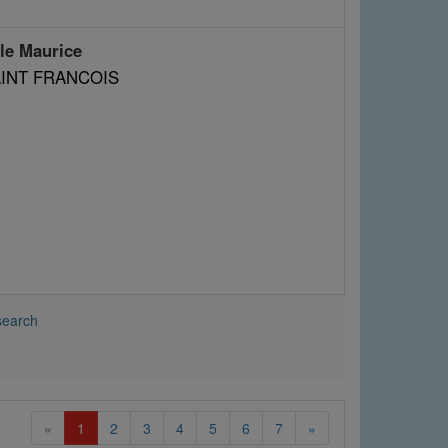
e Maurice
 SAINT FRANCOIS
search
(current)
«
1
2
3
4
5
6
7
»