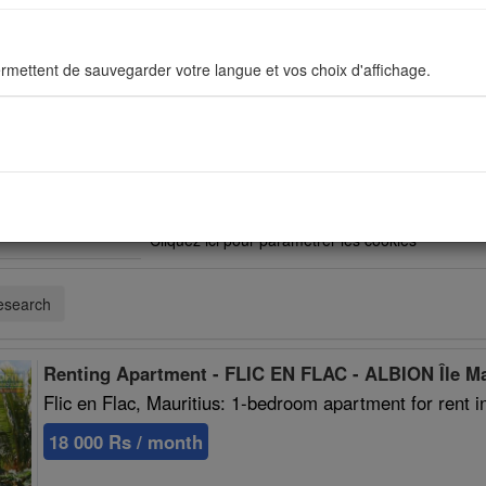
rmettent de sauvegarder votre langue et vos choix d'affichage.
ous permettent d'améliorer en permanance le site pour répondre au mieu
stiques de navigation sont anonymes.
Vous devez accepter les cookies sociaux pour po
Cliquez ici pour paramétrer les cookies
sés pour afficher les réseaux sociaux afin que vous puissiez partager v
research
Renting Apartment - FLIC EN FLAC - ALBION Île M
Flic en Flac, Mauritius: 1-bedroom apartment for rent in 
18 000 Rs / month