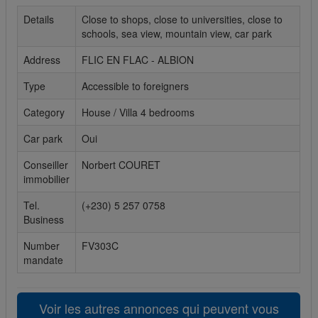
Details
Close to shops, close to universities, close to
Cookies sociaux
schools, sea view, mountain view, car park
Les cookies sociaux sont utilisés pour afficher les réseaux
Address
FLIC EN FLAC - ALBION
sociaux afin que vous puissiez partager votre expérience
avec vos amis.
Type
Accessible to foreigners
Category
House / Villa 4 bedrooms
Car park
Oui
Conseiller
Norbert COURET
immobilier
Tel.
(+230) 5 257 0758
Business
Number
FV303C
mandate
Voir les autres annonces qui peuvent vous