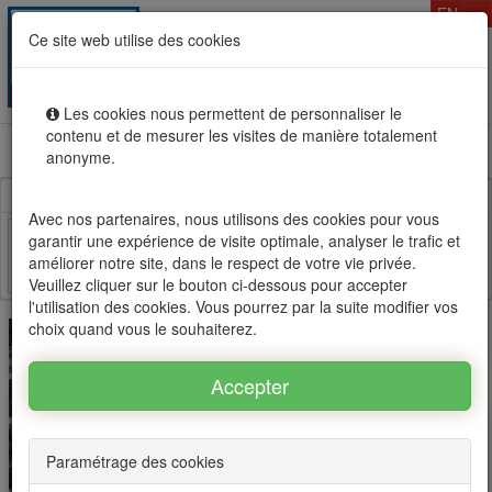
T
EN
Ce site web utilise des cookies
Togg
MENU
navig
Les cookies nous permettent de personnaliser le
contenu et de mesurer les visites de manière totalement
Rental sale real estate in Mauritius, OFIM network of
anonyme.
agencies #1
Avec nos partenaires, nous utilisons des cookies pour vous
garantir une expérience de visite optimale, analyser le trafic et
améliorer notre site, dans le respect de votre vie privée.
Facebook
Twitter
Email
Veuillez cliquer sur le bouton ci-dessous pour accepter
l'utilisation des cookies. Vous pourrez par la suite modifier vos
choix quand vous le souhaiterez.
Paramétrage des cookies