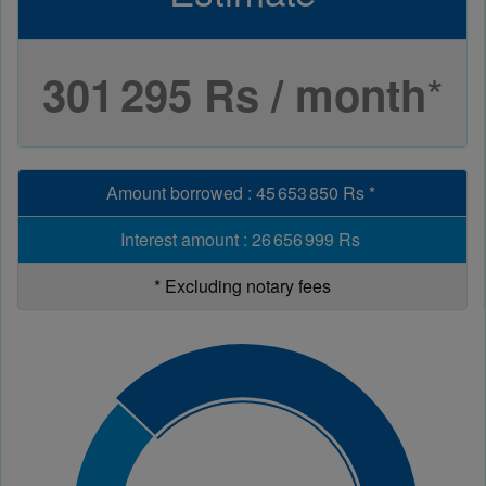
*
301 295 Rs / month
Amount borrowed
:
45 653 850 Rs
*
Interest amount
:
26 656 999 Rs
*
Excluding notary fees