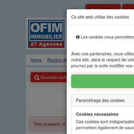
Estimate
Ce site web utilise des cookies
Rental sale real es
Les cookies nous permettent
Agencies
Renting
Sale
Avec nos partenaires, nous utilis
notre site, dans le respect de vot
Home
Renting Apartment
FLIC EN FLAC - ALBIO
pourrez par la suite modifier vos
Nouvelle recherche
Paramétrage des cookies
Facebook
Cookies nécessaires
Ces cookies sont indispensable
This property is no longer available
permettent également de sauv