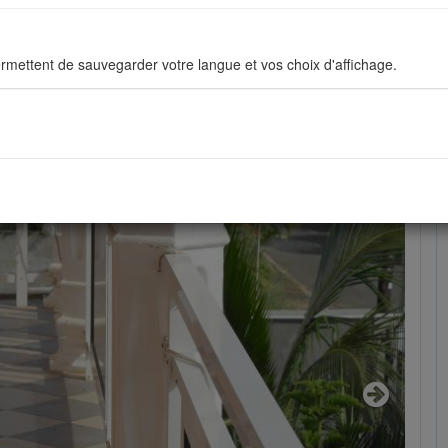
- ALBION Mauritius réf.: 27A71042
rmettent de sauvegarder votre langue et vos choix d'affichage.
ous permettent d'améliorer en permanance le site pour répondre au mieu
stiques de navigation sont anonymes.
sés pour afficher les réseaux sociaux afin que vous puissiez partager v
Next