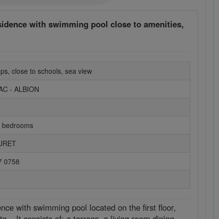
esidence with swimming pool close to amenities,
ps, close to schools, sea view
AC - ALBION
2 bedrooms
OURET
7 0758
ence with swimming pool located on the first floor,
... It consists of: a terrace, a living room dining