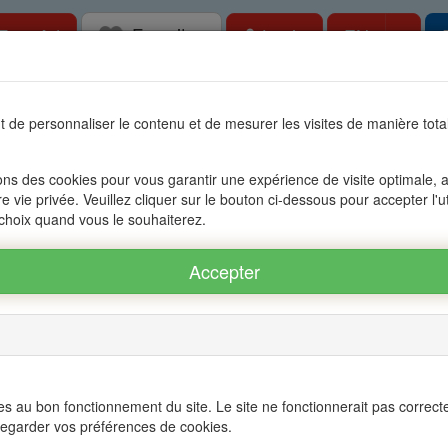
Favorites
Togg
Free Ad
Login
EN
tate in Mauritius, OFIM network of agencies 
 de personnaliser le contenu et de mesurer les visites de manière to
s
Accessible to foreigners
Management
The group OFIM
C
ons des cookies pour vous garantir une expérience de visite optimale, an
re vie privée. Veuillez cliquer sur le bouton ci-dessous pour accepter l'u
N
Renting Apartment FLIC EN FLAC - ALBION ref.: 27A71042
 choix quand vous le souhaiterez.
Twitter
s au bon fonctionnement du site. Le site ne fonctionnerait pas correct
×
egarder vos préférences de cookies.