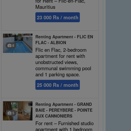
for Rent – Flic-en-Flac,
Mauritius
23 000 Rs / month
Renting Apartment - FLIC EN
FLAC - ALBION
8
Flic en Flac, 2-bedroom
apartment for rent with
unobstructed views,
communal swimming pool
and 1 parking space.
25 000 Rs / month
Renting Apartment - GRAND
BAIE - PEREYBERE - POINTE
5
AUX CANNONIERS
For rent – Furnished studio
apartment with 1 bedroom