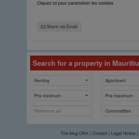
Cliquez ici pour paramétrer les cookies
Share via Email
Search for a property in Mauriti
Type
Catégorie
Renting
Apartment
de
bien
Prix
Prix
Prix minimum
Prix maximum
min
max
Référence
Commodités
Commodities
annonce
The blog Ofim
|
Contact
|
Legal Notice