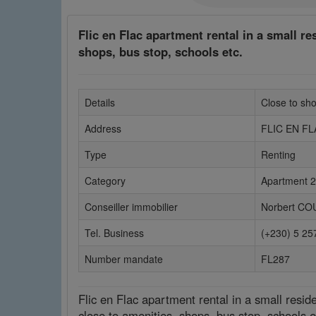
Flic en Flac apartment rental in a small r
shops, bus stop, schools etc.
Details
Close to sho
Address
FLIC EN FL
Type
Renting
Category
Apartment 
Conseiller immobilier
Norbert C
Tel. Business
(+230) 5 25
Number mandate
FL287
Flic en Flac apartment rental in a small resid
close to amenities, shops, bus stop, schools etc