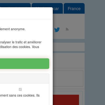
le Dropdown
Reunion Island
Madagascar
France
#1
talement anonyme.
ontact
alyser le trafic et améliorer
tilisation des cookies. Vous
Email
ement sans ces cookies. Ils
OFIM Flic en Flac