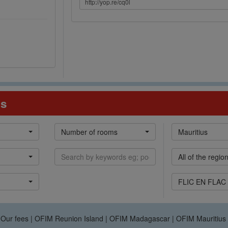
us
Nb
Zone
Number of rooms
Mauritius
pièces
Mots
Régions
All of the regio
clefs
Villes
FLIC EN FLAC
|
Our fees
|
OFIM Reunion Island
|
OFIM Madagascar
|
OFIM Mauritius