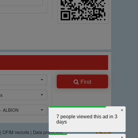
Find
ns
 - ALBION
×
7 people viewed this ad in 3
days
|
OFIM recruits
|
Data protection
×