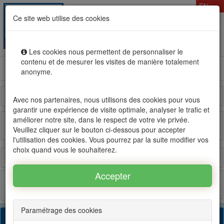
T
EN
Ce site web utilise des cookies
Togg
MENU
navig
Les cookies nous permettent de personnaliser le
contenu et de mesurer les visites de manière totalement
Rental sale real estate in Mauritius, OFIM network of
anonyme.
agencies #1
Reunion Island
Madagascar
France
Avec nos partenaires, nous utilisons des cookies pour vous
garantir une expérience de visite optimale, analyser le trafic et
améliorer notre site, dans le respect de votre vie privée.
Veuillez cliquer sur le bouton ci-dessous pour accepter
OFIM sur FB
OFIM sur Twitter
l'utilisation des cookies. Vous pourrez par la suite modifier vos
choix quand vous le souhaiterez.
Login
Estimate
Post
Favorites
Paramétrage des cookies
43 found results