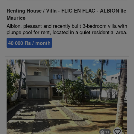
Cookies sociaux
Renting House / Villa - FLIC EN FLAC - ALBION Île
Maurice
Les cookies sociaux sont utilisés pour afficher les réseaux
Albion, pleasant and recently built 3-bedroom villa with
sociaux afin que vous puissiez partager votre expérience
plunge pool for rent, located in a quiet residential area.
avec vos amis.
40 000 Rs / month
11