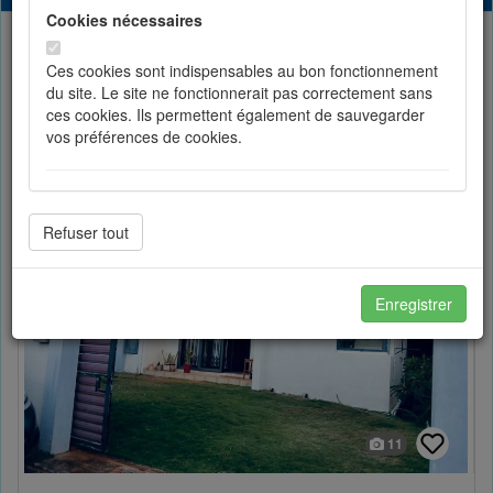
Cookies nécessaires
List
Partager
Ces cookies sont indispensables au bon fonctionnement
du site. Le site ne fonctionnerait pas correctement sans
ces cookies. Ils permettent également de sauvegarder
Toggle Dropdown
Sort by price
vos préférences de cookies.
Cookies de préférences
Les cookies de préférences permettent de sauvegarder
votre langue et vos choix d'affichage.
Enregistrer
Cookies de statistiques
Les cookies de statistiques nous permettent d'améliorer
en permanance le site pour répondre au mieux à vos
attentes et de mesurer l'audience. Les statistiques de
11
navigation sont anonymes.