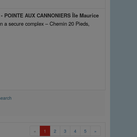
E - POINTE AUX CANNONIERS Île Maurice
in a secure complex – Chemin 20 Pieds,
search
(current)
«
1
2
3
4
5
»