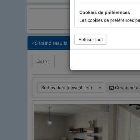
Cookies de préférences
Les cookies de préférences pe
Facebook
Cookies de statistiques
43 found results
Les cookies de statistiques n
mesurer l'audience. Les stati
List
Cookies sociaux
Les cookies sociaux sont utili
Toggle Dropdown
Sort by date (newest first)
Create an al