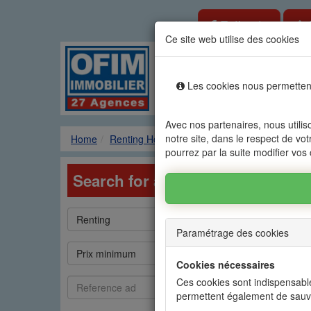
Estimate
Ce site web utilise des cookies
Rental sale real es
Les cookies nous permettent
Agencies
Renting
Sale
Avec nos partenaires, nous utilis
notre site, dans le respect de vot
Home
Renting Houses / Villas
Research
pourrez par la suite modifier vos
Search for a property in Mauriti
Type
Catégorie
Renting
House / Villa
de
Paramétrage des cookies
bien
Prix
Prix
Prix minimum
Prix maximum
min
max
Cookies nécessaires
Référence
Commodités
Ces cookies sont indispensable
Commodities
annonce
permettent également de sauv