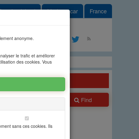
le Dropdown
Reunion Island
Madagascar
France
#1
talement anonyme.
ontact
alyser le trafic et améliorer
tilisation des cookies. Vous
Find
ns
ement sans ces cookies. Ils