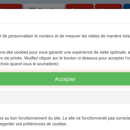
Favorites
Togg
Free Ad
Login
EN
tate in Mauritius, OFIM network of agencies 
 de personnaliser le contenu et de mesurer les visites de manière to
s
Accessible to foreigners
Management
The group OFIM
C
ons des cookies pour vous garantir une expérience de visite optimale, an
re vie privée. Veuillez cliquer sur le bouton ci-dessous pour accepter l'u
 choix quand vous le souhaiterez.
us
Nb
Zone
Number of rooms
Mauritius
pièces
Mots
Régions
All of the regio
clefs
Villes
s au bon fonctionnement du site. Le site ne fonctionnerait pas correct
All cities
egarder vos préférences de cookies.