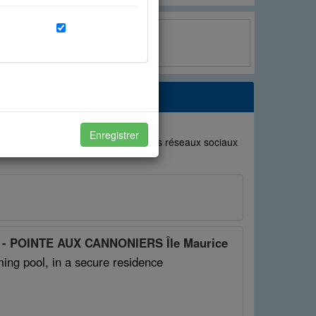
Twitter
x à vos attentes et de
Enregistrer
uvoir partager avec vos amis sur les réseaux sociaux
otre expérience avec vos amis.
E - POINTE AUX CANNONIERS Île Maurice
g pool, in a secure residence