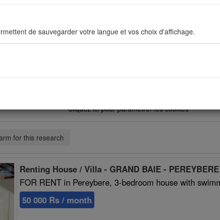
rmettent de sauvegarder votre langue et vos choix d'affichage.
ous permettent d'améliorer en permanance le site pour répondre au mieu
stiques de navigation sont anonymes.
Vous devez accepter les cookies sociaux pour po
Cliquez ici pour paramétrer les cookies
sés pour afficher les réseaux sociaux afin que vous puissiez partager v
arm for this research
Renting House / Villa - GRAND BAIE - PEREYBER
FOR RENT in Pereybere, 3-bedroom house with swimmin
50 000 Rs / month