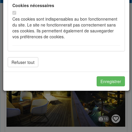
Cookies nécessaires
List
Partager
Ces cookies sont indispensables au bon fonctionnement
du site. Le site ne fonctionnerait pas correctement sans
ces cookies. Ils permettent également de sauvegarder
Toggle Dropdown
Sort by price
vos préférences de cookies.
Cookies de préférences
Les cookies de préférences permettent de sauvegarder
votre langue et vos choix d'affichage.
Enregistrer
Cookies de statistiques
Les cookies de statistiques nous permettent d'améliorer
en permanance le site pour répondre au mieux à vos
attentes et de mesurer l'audience. Les statistiques de
15
navigation sont anonymes.