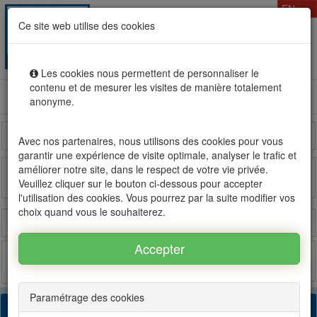
T
EN
Ce site web utilise des cookies
Togg
MENU
navig
Les cookies nous permettent de personnaliser le
contenu et de mesurer les visites de manière totalement
Rental sale real estate in Mauritius, OFIM network of
anonyme.
agencies #1
Reunion Island
Madagascar
France
Avec nos partenaires, nous utilisons des cookies pour vous
garantir une expérience de visite optimale, analyser le trafic et
améliorer notre site, dans le respect de votre vie privée.
Veuillez cliquer sur le bouton ci-dessous pour accepter
OFIM sur FB
OFIM sur Twitter
l'utilisation des cookies. Vous pourrez par la suite modifier vos
choix quand vous le souhaiterez.
Login
Estimate
Post
Favorites
Paramétrage des cookies
79 found results