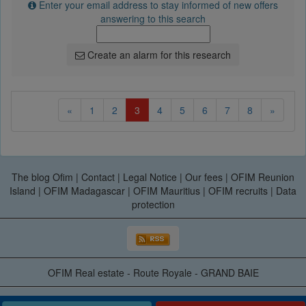
Enter your email address to stay informed of new offers
answering to this search
Create an alarm for this research
(current)
«
1
2
3
4
5
6
7
8
»
The blog Ofim
|
Contact
|
Legal Notice
|
Our fees
|
OFIM Reunion
Island
|
OFIM Madagascar
|
OFIM Mauritius
|
OFIM recruits
|
Data
protection
OFIM Real estate - Route Royale - GRAND BAIE
Gestion des cookies