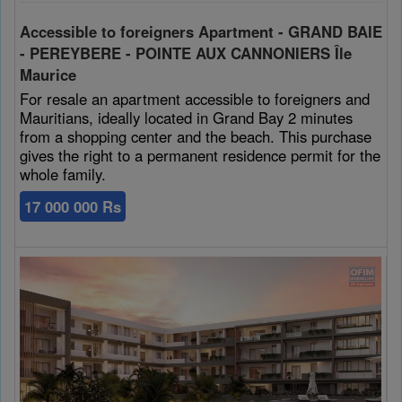
Cookies sociaux
Accessible to foreigners Apartment - GRAND BAIE
- PEREYBERE - POINTE AUX CANNONIERS Île
Les cookies sociaux sont utilisés pour afficher les réseaux
Maurice
sociaux afin que vous puissiez partager votre expérience
For resale an apartment accessible to foreigners and
avec vos amis.
Mauritians, ideally located in Grand Bay 2 minutes
from a shopping center and the beach. This purchase
gives the right to a permanent residence permit for the
whole family.
17 000 000 Rs