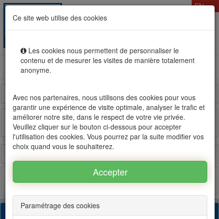
T
EN
Ce site web utilise des cookies
Togg
MENU
navig
Les cookies nous permettent de personnaliser le
contenu et de mesurer les visites de manière totalement
Rental sale real estate in Mauritius, OFIM network of
anonyme.
agencies #1
Reunion Island
Madagascar
France
Avec nos partenaires, nous utilisons des cookies pour vous
garantir une expérience de visite optimale, analyser le trafic et
améliorer notre site, dans le respect de votre vie privée.
Veuillez cliquer sur le bouton ci-dessous pour accepter
OFIM sur FB
OFIM sur Twitter
l'utilisation des cookies. Vous pourrez par la suite modifier vos
choix quand vous le souhaiterez.
Login
Estimate
Post
Favorites
Paramétrage des cookies
69 found results