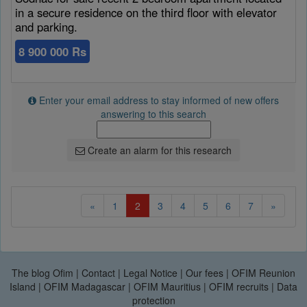
in a secure residence on the third floor with elevator
and parking.
8 900 000 Rs
Enter your email address to stay informed of new offers
answering to this search
Create an alarm for this research
(current)
«
1
2
3
4
5
6
7
»
The blog Ofim
|
Contact
|
Legal Notice
|
Our fees
|
OFIM Reunion
Island
|
OFIM Madagascar
|
OFIM Mauritius
|
OFIM recruits
|
Data
protection