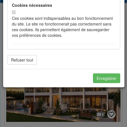
Cookies nécessaires
List
Partager
Ces cookies sont indispensables au bon fonctionnement
du site. Le site ne fonctionnerait pas correctement sans
ces cookies. Ils permettent également de sauvegarder
Toggle Dropdown
Sort by price
vos préférences de cookies.
Cookies de préférences
Les cookies de préférences permettent de sauvegarder
votre langue et vos choix d'affichage.
Enregistrer
Cookies de statistiques
Les cookies de statistiques nous permettent d'améliorer
en permanance le site pour répondre au mieux à vos
attentes et de mesurer l'audience. Les statistiques de
6
navigation sont anonymes.