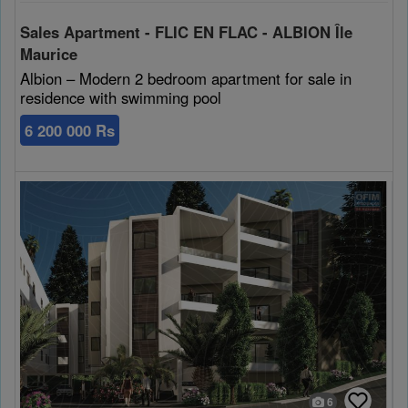
Cookies sociaux
Sales Apartment - FLIC EN FLAC - ALBION Île
Maurice
Les cookies sociaux sont utilisés pour afficher les réseaux
Albion – Modern 2 bedroom apartment for sale in
sociaux afin que vous puissiez partager votre expérience
residence with swimming pool
avec vos amis.
6 200 000 Rs
6