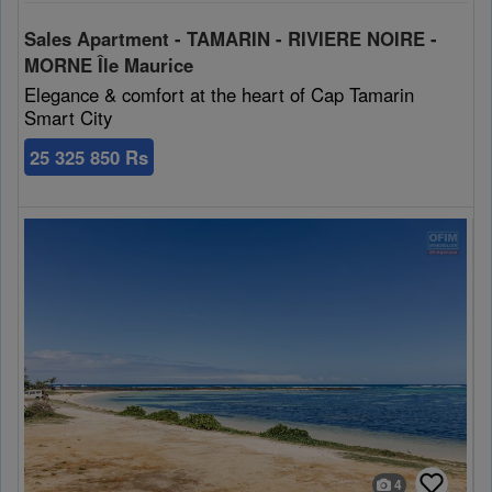
Cookies sociaux
Sales Apartment - TAMARIN - RIVIERE NOIRE -
MORNE Île Maurice
Les cookies sociaux sont utilisés pour afficher les réseaux
Elegance & comfort at the heart of Cap Tamarin
sociaux afin que vous puissiez partager votre expérience
Smart City
avec vos amis.
25 325 850 Rs
4