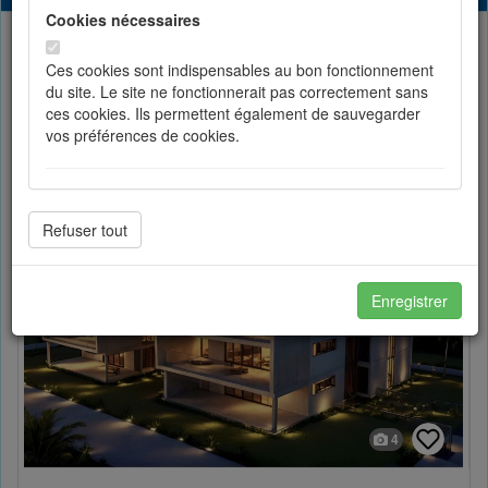
Cookies nécessaires
List
Partager
Ces cookies sont indispensables au bon fonctionnement
du site. Le site ne fonctionnerait pas correctement sans
ces cookies. Ils permettent également de sauvegarder
Toggle Dropdown
Sort by price
vos préférences de cookies.
Cookies de préférences
Les cookies de préférences permettent de sauvegarder
votre langue et vos choix d'affichage.
Enregistrer
Cookies de statistiques
Les cookies de statistiques nous permettent d'améliorer
en permanance le site pour répondre au mieux à vos
attentes et de mesurer l'audience. Les statistiques de
4
navigation sont anonymes.