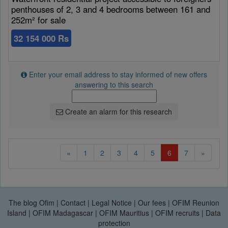
penthouses of 2, 3 and 4 bedrooms between 161 and
252m² for sale
32 154 000 Rs
Enter your email address to stay informed of new offers
answering to this search
Create an alarm for this research
(current)
«
1
2
3
4
5
6
7
»
The blog Ofim
|
Contact
|
Legal Notice
|
Our fees
|
OFIM Reunion
Island
|
OFIM Madagascar
|
OFIM Mauritius
|
OFIM recruits
|
Data
protection