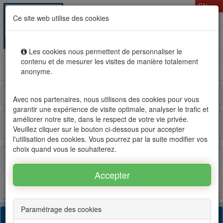
T
EN
Ce site web utilise des cookies
Togg
MENU
navig
Les cookies nous permettent de personnaliser le
contenu et de mesurer les visites de manière totalement
Rental sale real estate in Mauritius, OFIM network of
anonyme.
agencies #1
Reunion Island
Madagascar
France
Avec nos partenaires, nous utilisons des cookies pour vous
garantir une expérience de visite optimale, analyser le trafic et
améliorer notre site, dans le respect de votre vie privée.
Veuillez cliquer sur le bouton ci-dessous pour accepter
OFIM sur FB
OFIM sur Twitter
l'utilisation des cookies. Vous pourrez par la suite modifier vos
choix quand vous le souhaiterez.
Login
Estimate
Post
Favorites
Paramétrage des cookies
69 found results