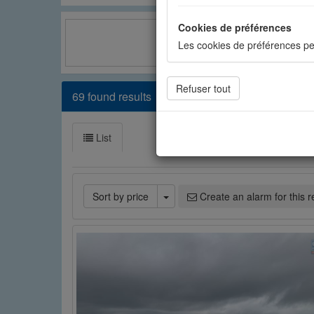
Cookies de préférences
Les cookies de préférences pe
Facebook
Cookies de statistiques
69 found results
Les cookies de statistiques n
mesurer l'audience. Les stati
List
Cookies sociaux
Les cookies sociaux sont utili
Toggle Dropdown
Sort by price
Create an alarm for this 