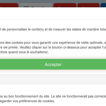
Favorites
Togg
Free Ad
Login
EN
tate in Mauritius, OFIM network of agencies 
 de personnaliser le contenu et de mesurer les visites de manière to
s
Accessible to foreigners
Management
The group OFIM
C
ons des cookies pour vous garantir une expérience de visite optimale, an
re vie privée. Veuillez cliquer sur le bouton ci-dessous pour accepter l'u
 choix quand vous le souhaiterez.
us
Nb
Zone
Number of rooms
Mauritius
pièces
Mots
Régions
All of the regio
clefs
Villes
s au bon fonctionnement du site. Le site ne fonctionnerait pas correct
All cities
egarder vos préférences de cookies.