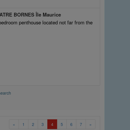
UATRE BORNES Île Maurice
 bedroom penthouse located not far from the
search
(current)
«
1
2
3
4
5
6
7
»