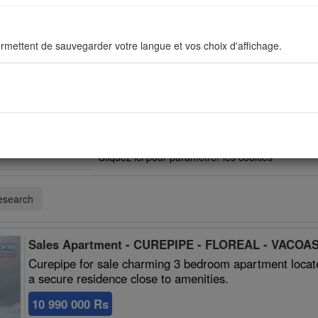
rmettent de sauvegarder votre langue et vos choix d'affichage.
ous permettent d'améliorer en permanance le site pour répondre au mieu
stiques de navigation sont anonymes.
Vous devez accepter les cookies sociaux pour po
Cliquez ici pour paramétrer les cookies
sés pour afficher les réseaux sociaux afin que vous puissiez partager v
research
Sales Apartment - CUREPIPE - FLOREAL - VACOAS 
Curepipe for sale charming 3 bedroom apartment located
a secure residence close to amenities.
10 990 000 Rs