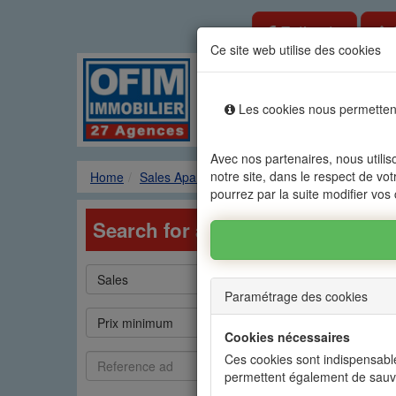
Estimate
Ce site web utilise des cookies
Rental sale real es
Les cookies nous permettent
Agencies
Renting
Sale
Avec nos partenaires, nous utilis
notre site, dans le respect de vot
Home
Sales Apartments
Research
pourrez par la suite modifier vos
Search for a property in Mauriti
Type
Catégorie
Sales
Apartment
de
Paramétrage des cookies
bien
Prix
Prix
Prix minimum
Prix maximum
min
max
Cookies nécessaires
Référence
Commodités
Ces cookies sont indispensable
Commodities
annonce
permettent également de sauv