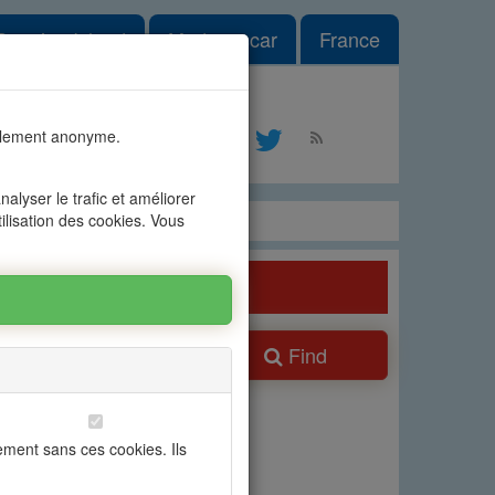
le Dropdown
Reunion Island
Madagascar
France
#1
talement anonyme.
ontact
alyser le trafic et améliorer
tilisation des cookies. Vous
Find
ns
ement sans ces cookies. Ils