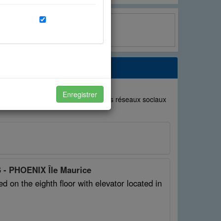
Twitter
x à vos attentes et de
Enregistrer
uvoir partager avec vos amis sur les réseaux sociaux
otre expérience avec vos amis.
- PHOENIX Île Maurice
 on the eighth floor with elevator located in